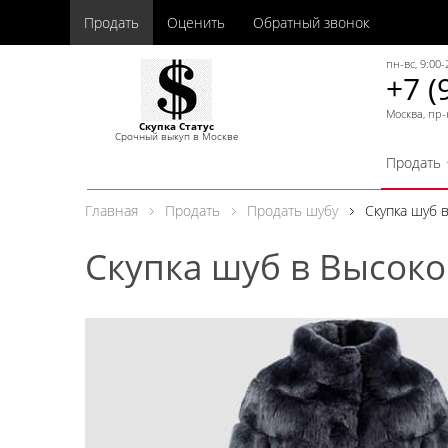
Продать
Оценить
Обратный звонок
пн-вс, 9:00-
+7 (
Москва, пр-
Скупка Статус
Срочный выкуп в Москве
Продать
Главная
Продать
Продать шубу
Скупка шуб 
Скупка шуб в Высоко