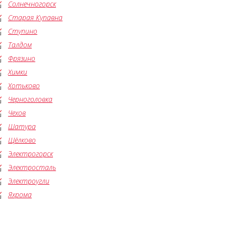
Солнечногорск
Старая Купавна
Ступино
Талдом
Фрязино
Химки
Хотьково
Черноголовка
Чехов
Шатура
Щёлково
Электрогорск
Электросталь
Электроугли
Яхрома