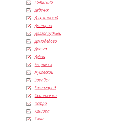
Голицыно
Дедовск
Дзержинский
Дмитров
Долгопрудный
Домодедово
Дрезна
Дубна
Егорьевск
Жуковский
Зарайск
Звенигород
Ивантеевка
Истра
Кашира
Клин