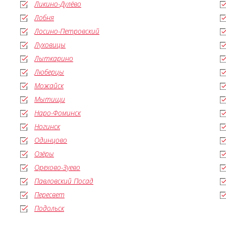
Ликино-Дулёво
Лобня
Лосино-Петровский
Луховицы
Лыткарино
Люберцы
Можайск
Мытищи
Наро-Фоминск
Ногинск
Одинцово
Озёры
Орехово-Зуево
Павловский Посад
Пересвет
Подольск