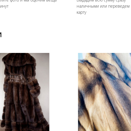
минут
наличными или переведем 
карту
И