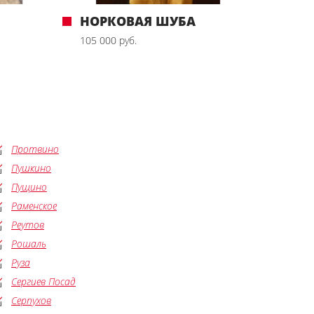
НОРКОВАЯ ШУБА
105 000 руб.
Протвино
Пушкино
Пущино
Раменское
Реутов
Рошаль
Руза
Сергиев Посад
Серпухов