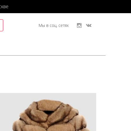
скве
Мы в соц. сетях