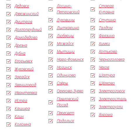
Дедовск
Лосино-
Старая
Петровский
Купавна
Дзержинский
Луховицы
Ступино
Дмитров
Лыткарино
Талдом
Долгопрудный
Люберцы
Фрязино
Домодедово
Можайск
Химки
Дрезна
Мытищи
Хотьково
Дубна
Наро-Фоминск
Черноголовка
Егорьевск
Ногинск
Чехов
Жуковский
Одинцово
Шатура
Зарайск
Озёры
Щёлково
Звенигород
Орехово-Зуево
Электрогорск
Ивантеевка
Павловский
Электросталь
Истра
Посад
Электроугли
Кашира
Пересвет
Яхрома
Клин
Подольск
Коломна