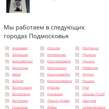
Мы работаем в следующих
городах Подмосковья
Апрелевка
Королёв
Протвино
Балашиха
Котельники
Пушкино
Белоозёрский
Красноармейск
Пущино
Бронницы
Красногорск
Раменское
Верея
Краснозаводск
Реутов
Видное
Краснознаменск
Рошаль
Волоколамск
Кубинка
Руза
Воскресенск
Куровское
Сергиев Посад
Высоковск
Ликино-Дулёво
Серпухов
Голицыно
Лобня
Солнечногорск