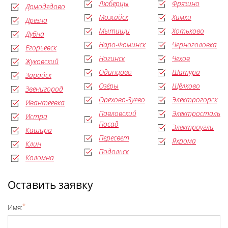
Люберцы
Фрязино
Домодедово
Можайск
Химки
Дрезна
Мытищи
Хотьково
Дубна
Наро-Фоминск
Черноголовка
Егорьевск
Ногинск
Чехов
Жуковский
Одинцово
Шатура
Зарайск
Озёры
Щёлково
Звенигород
Орехово-Зуево
Электрогорск
Ивантеевка
Павловский
Электросталь
Истра
Посад
Электроугли
Кашира
Пересвет
Яхрома
Клин
Подольск
Коломна
Оставить заявку
*
Имя: