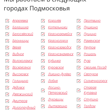
городах Подмосковья
Апрелевка
Королёв
Протвино
Балашиха
Котельники
Пушкино
Белоозёрский
Красноармейск
Пущино
Бронницы
Красногорск
Раменское
Верея
Краснозаводск
Реутов
Видное
Краснознаменск
Рошаль
Волоколамск
Кубинка
Руза
Воскресенск
Куровское
Сергиев Посад
Высоковск
Ликино-Дулёво
Серпухов
Голицыно
Лобня
Солнечногорск
Дедовск
Лосино-
Старая
Петровский
Купавна
Дзержинский
Луховицы
Ступино
Дмитров
Лыткарино
Талдом
Долгопрудный