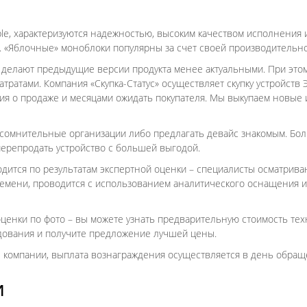
le, характеризуются надежностью, высоким качеством исполнения 
. «Яблочные» моноблоки популярны за счет своей производительно
делают предыдущие версии продукта менее актуальными. При этом
ратами. Компания «Скупка-Статус» осуществляет скупку устройств 
ия о продаже и месяцами ожидать покупателя. Мы выкупаем новые 
в сомнительные организации либо предлагать девайс знакомым. Бо
перепродать устройство с большей выгодой.
одится по результатам экспертной оценки – специалисты осматрива
ремени, проводится с использованием аналитического оснащения
енки по фото – вы можете узнать предварительную стоимость техни
удования и получите предложение лучшей цены.
е компании, выплата вознаграждения осуществляется в день обращ
И