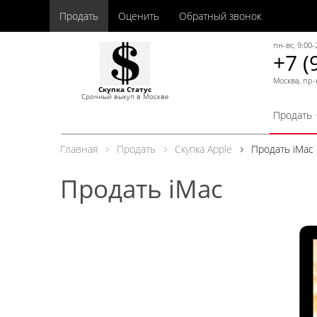
Продать
Оценить
Обратный звонок
пн-вс, 9:00-
+7 (
Москва, пр-
Скупка Статус
Срочный выкуп в Москве
Продать
Главная
Продать
Скупка Apple
Продать iMac
Продать iMac