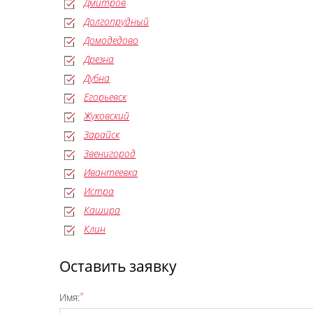
Дмитров
Долгопрудный
Домодедово
Дрезна
Дубна
Егорьевск
Жуковский
Зарайск
Звенигород
Ивантеевка
Истра
Кашира
Клин
Оставить заявку
*
Имя: