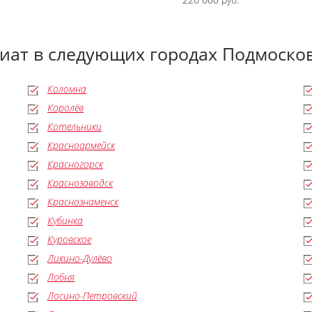
иат в следующих городах Подмоско
Коломна
Королёв
Котельники
Красноармейск
Красногорск
Краснозаводск
Краснознаменск
Кубинка
Куровское
Ликино-Дулёво
Лобня
Лосино-Петровский