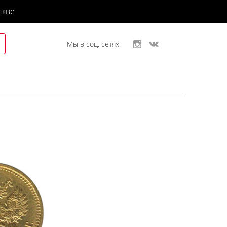
скве
Мы в соц. сетях