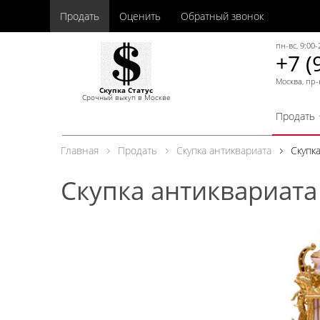
Продать
Оценить
Обратный звонок
пн-вс, 9:00-
+7 (
Москва, пр-
Скупка Статус
Срочный выкуп в Москве
Продать
Главная
Продать
Скупка антиквариата
Скупк
Скупка антиквариата