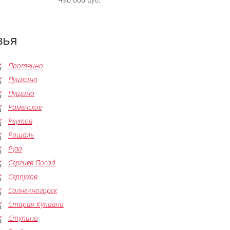
вья
Протвино
Пушкино
Пущино
Раменское
Реутов
Рошаль
Руза
Сергиев Посад
Серпухов
Солнечногорск
Старая Купавна
Ступино