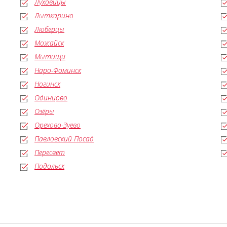
Луховицы
Лыткарино
Люберцы
Можайск
Мытищи
Наро-Фоминск
Ногинск
Одинцово
Озёры
Орехово-Зуево
Павловский Посад
Пересвет
Подольск