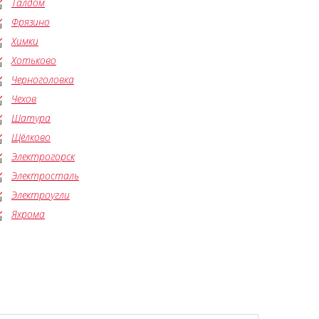
Талдом
Фрязино
Химки
Хотьково
Черноголовка
Чехов
Шатура
Щёлково
Электрогорск
Электросталь
Электроугли
Яхрома