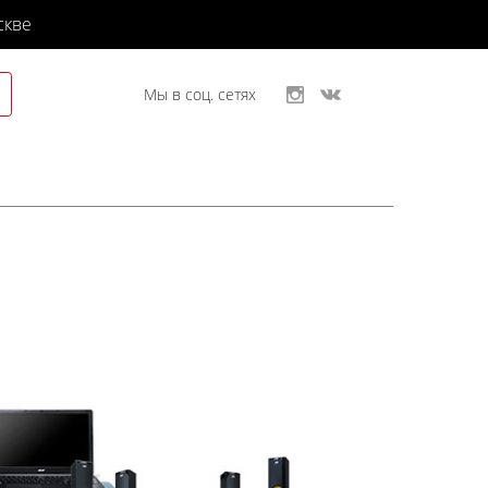
скве
Мы в соц. сетях