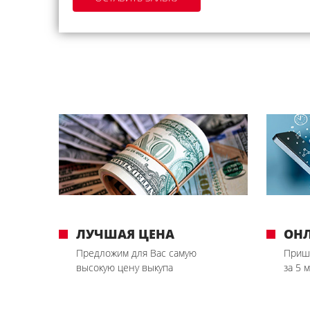
ЛУЧШАЯ ЦЕНА
ОН
Предложим для Вас самую
Приш
высокую цену выкупа
за 5 