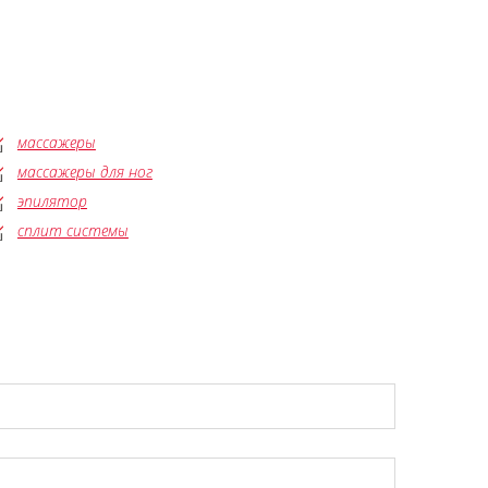
массажеры
массажеры для ног
эпилятор
сплит системы