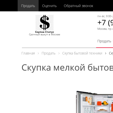
Продать
Оценить
Обратный звонок
пн-вс, 9:00-
+7 (
Москва, пр-
Скупка Статус
Срочный выкуп в Москве
Продать
Главная
Продать
Скупка бытовой техники
Ск
Скупка мелкой быто