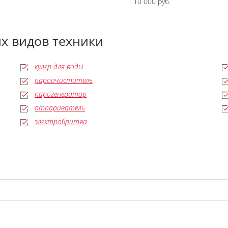
10 000 руб.
х видов техники
кулер для воды
пароочиститель
парогенератор
отпариватель
электробритва