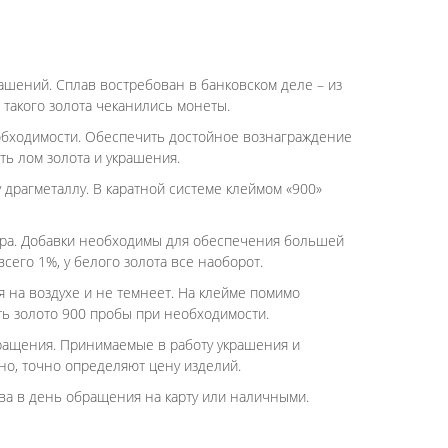
ашений. Сплав востребован в банковском деле – из
 такого золота чеканились монеты.
необходимости. Обеспечить достойное вознаграждение
ть лом золота и украшения.
 драгметаллу. В каратной системе клеймом «900»
ебра. Добавки необходимы для обеспечения большей
сего 1%, у белого золота все наоборот.
 на воздухе и не темнеет. На клейме помимо
ть золото 900 пробы при необходимости.
бращения. Принимаемые в работу украшения и
но, точно определяют цену изделий.
ва в день обращения на карту или наличными.