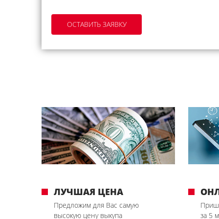
ЛУЧШАЯ ЦЕНА
ОН
Предложим для Вас самую
Приш
высокую цену выкупа
за 5 