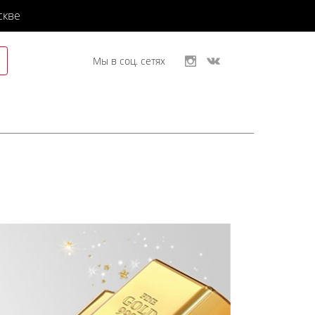
скве
Мы в соц. сетях