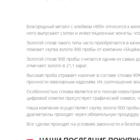
Благородный металл с клеймом «900» относится к кат
него выпускают слитки и инвестиционные монеты, что
Золотой сплав такого типа часто приобретается в кач
поможет скупка золота 900 пробы от компании «Skupka
Золотой сплав 900 пробы считается одним из самых до
отмечают золото в 21,1 карат.
Высокая проба отражает наличие в составе сплава 9
прочности ювелирным изделиям. Их соотношение влияет
Особенностью сплава является его полная невосприи
цифровой отметки присутствует графический символ, 
Наша компания осуществляет скупку золота 900 проб
драгметаллы проходят через обязательную процедуру
Все сделки проходят на условиях законности и безоп
НАШИ ПОСЛЕДНИЕ ПОКУПК