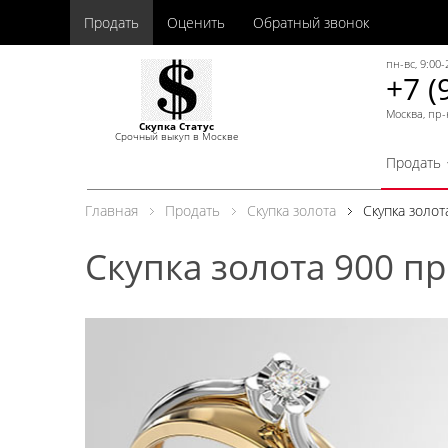
Продать
Оценить
Обратный звонок
пн-вс, 9:00-
+7 (
Москва, пр-
Скупка Статус
Срочный выкуп в Москве
Продать
Главная
Продать
Скупка золота
Скупка золо
Скупка золота 900 п