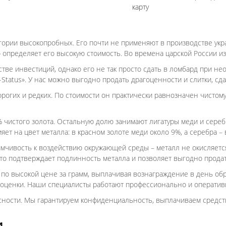
карту
егории высокопробных. Его почти не применяют в производстве укр
 определяет его высокую стоимость. Во времена царской России из
естве инвестиций, однако его не так просто сдать в ломбард при 
-Status». У нас можно выгодно продать драгоценности и слитки, сда
рогих и редких. По стоимости он практически равнозначен чистому
0% чистого золота. Остальную долю занимают лигатуры меди и сер
 на цвет металла: в красном золоте меди около 9%, а серебра – в
мчивость к воздействию окружающей среды – металл не окисляется
что подтверждает подлинность металла и позволяет выгодно прода
ы по высокой цене за грамм, выплачивая вознаграждение в день о
 оценки. Наши специалисты работают профессионально и оператив
асности. Мы гарантируем конфиденциальность, выплачиваем средст
И