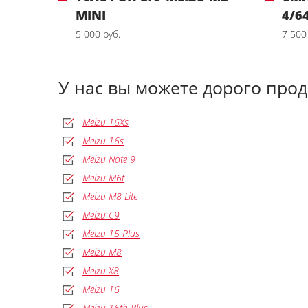
MINI
4/6
5 000 руб.
7 500
У нас вы можете дорого про
Meizu 16Xs
Meizu 16s
Meizu Note 9
Meizu M6t
Meizu M8 Lite
Meizu C9
Meizu 15 Plus
Meizu M8
Meizu X8
Meizu 16
Meizu 16th Plus