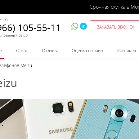
Срочная скупка в Мо
21:00
966) 105-55-11
ЗАКАЗАТЬ ЗВОНОК
кт Зеленый 62 к.3
О нас
Отзывы
Оценка онлайн
Контакты
телефонов Meizu
izu