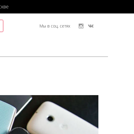
скве
Мы в соц. сетях