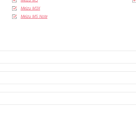
Meizu M3X
Meizu M5 Note