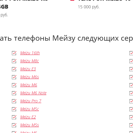
4GB
15 000 руб.
 руб.
дать телефоны Мейзу следующих сер
Meizu 16th
Meizu M8c
Meizu E3
Meizu M6s
Meizu M6
Meizu M6 Note
Meizu Pro 7
Meizu M5c
Meizu E2
Meizu M5s
Meizu M5