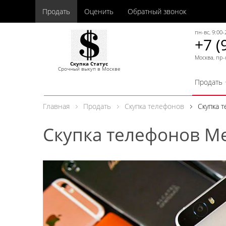
Продать
Оценить
Обратный звонок
пн-вс, 9:00-
+7 (
Москва, пр-
Скупка Статус
Срочный выкуп в Москве
Продать
Главная
Продать
Скупка телефонов
Скупка 
Скупка телефонов Me