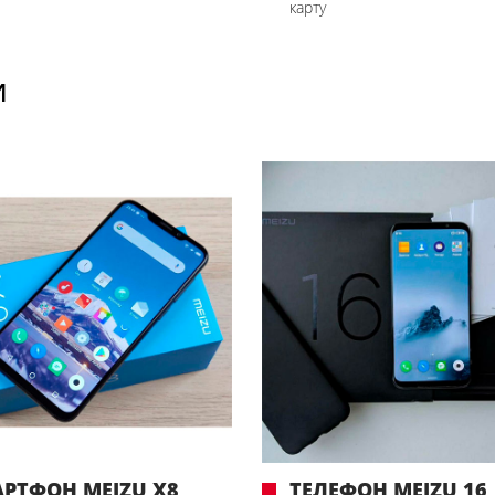
карту
И
РТФОН MEIZU X8
ТЕЛЕФОН MEIZU 16