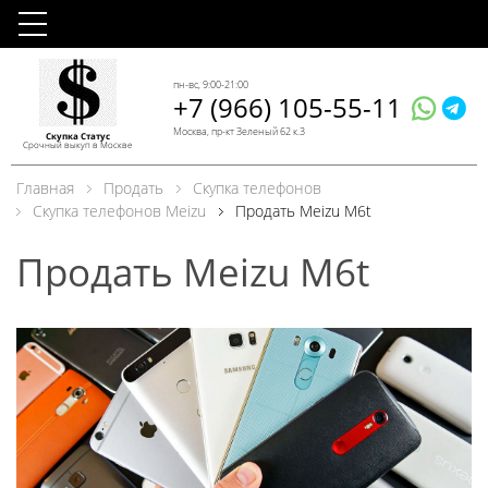
пн-вс, 9:00-21:00
+7 (966) 105-55-11
Москва, пр-кт Зеленый 62 к.3
Скупка Статус
Срочный выкуп в Москве
Главная
Продать
Скупка телефонов
Скупка телефонов Meizu
Продать Meizu M6t
Продать Meizu M6t