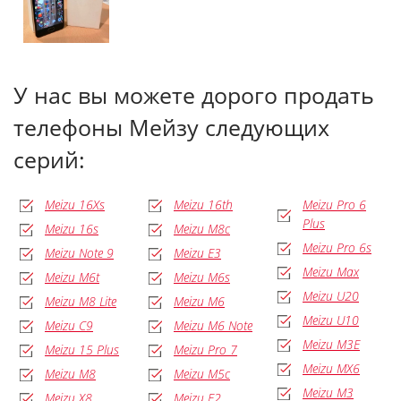
У нас вы можете дорого продать
телефоны Мейзу следующих
серий:
Meizu 16Xs
Meizu 16th
Meizu Pro 6
Plus
Meizu 16s
Meizu M8c
Meizu Pro 6s
Meizu Note 9
Meizu E3
Meizu Max
Meizu M6t
Meizu M6s
Meizu U20
Meizu M8 Lite
Meizu M6
Meizu U10
Meizu C9
Meizu M6 Note
Meizu M3E
Meizu 15 Plus
Meizu Pro 7
Meizu MX6
Meizu M8
Meizu M5c
Meizu M3
Meizu X8
Meizu E2