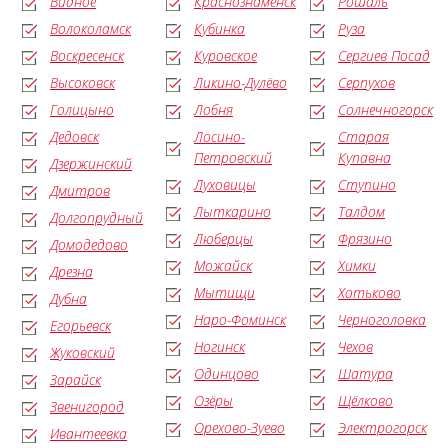
Видное
Краснознаменск
Рошаль
Волоколамск
Кубинка
Руза
Воскресенск
Куровское
Сергиев Посад
Высоковск
Ликино-Дулёво
Серпухов
Голицыно
Лобня
Солнечногорск
Дедовск
Лосино-
Старая
Петровский
Купавна
Дзержинский
Луховицы
Ступино
Дмитров
Лыткарино
Талдом
Долгопрудный
Люберцы
Фрязино
Домодедово
Можайск
Химки
Дрезна
Мытищи
Хотьково
Дубна
Наро-Фоминск
Черноголовка
Егорьевск
Ногинск
Чехов
Жуковский
Одинцово
Шатура
Зарайск
Озёры
Щёлково
Звенигород
Орехово-Зуево
Электрогорск
Ивантеевка