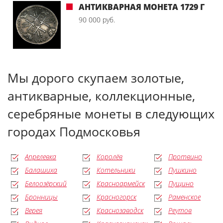
АНТИКВАРНАЯ МОНЕТА 1729 Г
90 000 руб.
Мы дорого скупаем золотые,
антикварные, коллекционные,
серебряные монеты в следующих
городах Подмосковья
Апрелевка
Королёв
Протвино
Балашиха
Котельники
Пушкино
Белоозёрский
Красноармейск
Пущино
Бронницы
Красногорск
Раменское
Верея
Краснозаводск
Реутов