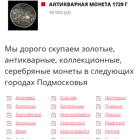
АНТИКВАРНАЯ МОНЕТА 1729 Г
90 000 руб.
Мы дорого скупаем золотые,
антикварные, коллекционные,
серебряные монеты в следующих
городах Подмосковья
Апрелевка
Королёв
Протвино
Балашиха
Котельники
Пушкино
Белоозёрский
Красноармейск
Пущино
Бронницы
Красногорск
Раменское
Верея
Краснозаводск
Реутов