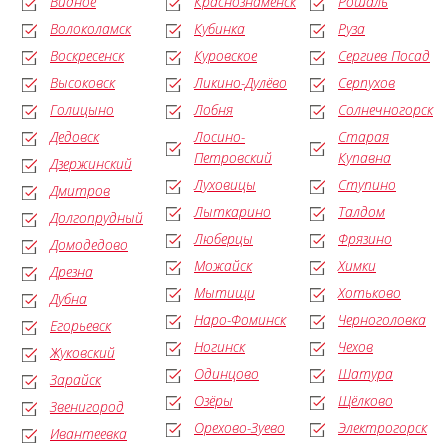
Видное
Краснознаменск
Рошаль
Волоколамск
Кубинка
Руза
Воскресенск
Куровское
Сергиев Посад
Высоковск
Ликино-Дулёво
Серпухов
Голицыно
Лобня
Солнечногорск
Дедовск
Лосино-
Старая
Петровский
Купавна
Дзержинский
Луховицы
Ступино
Дмитров
Лыткарино
Талдом
Долгопрудный
Люберцы
Фрязино
Домодедово
Можайск
Химки
Дрезна
Мытищи
Хотьково
Дубна
Наро-Фоминск
Черноголовка
Егорьевск
Ногинск
Чехов
Жуковский
Одинцово
Шатура
Зарайск
Озёры
Щёлково
Звенигород
Орехово-Зуево
Электрогорск
Ивантеевка