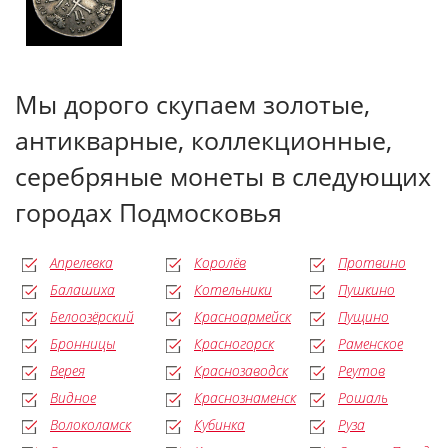
Мы дорого скупаем золотые,
антикварные, коллекционные,
серебряные монеты в следующих
городах Подмосковья
Апрелевка
Королёв
Протвино
Балашиха
Котельники
Пушкино
Белоозёрский
Красноармейск
Пущино
Бронницы
Красногорск
Раменское
Верея
Краснозаводск
Реутов
Видное
Краснознаменск
Рошаль
Волоколамск
Кубинка
Руза