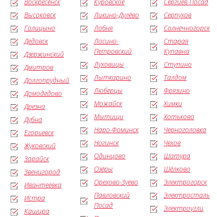
Воскресенск
Куровское
Сергиев Посад
Высоковск
Ликино-Дулёво
Серпухов
Голицыно
Лобня
Солнечногорск
Дедовск
Лосино-
Старая
Петровский
Купавна
Дзержинский
Луховицы
Ступино
Дмитров
Лыткарино
Талдом
Долгопрудный
Люберцы
Фрязино
Домодедово
Можайск
Химки
Дрезна
Мытищи
Хотьково
Дубна
Наро-Фоминск
Черноголовка
Егорьевск
Ногинск
Чехов
Жуковский
Одинцово
Шатура
Зарайск
Озёры
Щёлково
Звенигород
Орехово-Зуево
Электрогорск
Ивантеевка
Павловский
Электросталь
Истра
Посад
Электроугли
Кашира