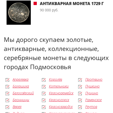
АНТИКВАРНАЯ МОНЕТА 1729 Г
90 000 руб.
Мы дорого скупаем золотые,
антикварные, коллекционные,
серебряные монеты в следующих
городах Подмосковья
Апрелевка
Королёв
Протвино
Балашиха
Котельники
Пушкино
Белоозёрский
Красноармейск
Пущино
Бронницы
Красногорск
Раменское
Верея
Краснозаводск
Реутов