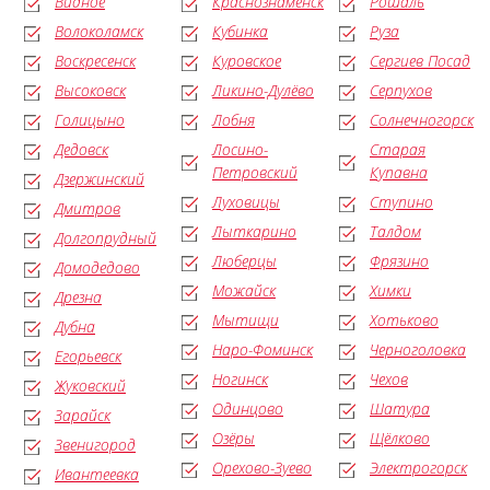
Видное
Краснознаменск
Рошаль
Волоколамск
Кубинка
Руза
Воскресенск
Куровское
Сергиев Посад
Высоковск
Ликино-Дулёво
Серпухов
Голицыно
Лобня
Солнечногорск
Дедовск
Лосино-
Старая
Петровский
Купавна
Дзержинский
Луховицы
Ступино
Дмитров
Лыткарино
Талдом
Долгопрудный
Люберцы
Фрязино
Домодедово
Можайск
Химки
Дрезна
Мытищи
Хотьково
Дубна
Наро-Фоминск
Черноголовка
Егорьевск
Ногинск
Чехов
Жуковский
Одинцово
Шатура
Зарайск
Озёры
Щёлково
Звенигород
Орехово-Зуево
Электрогорск
Ивантеевка