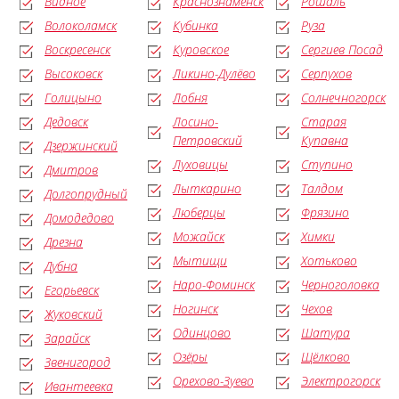
Видное
Краснознаменск
Рошаль
Волоколамск
Кубинка
Руза
Воскресенск
Куровское
Сергиев Посад
Высоковск
Ликино-Дулёво
Серпухов
Голицыно
Лобня
Солнечногорск
Дедовск
Лосино-
Старая
Петровский
Купавна
Дзержинский
Луховицы
Ступино
Дмитров
Лыткарино
Талдом
Долгопрудный
Люберцы
Фрязино
Домодедово
Можайск
Химки
Дрезна
Мытищи
Хотьково
Дубна
Наро-Фоминск
Черноголовка
Егорьевск
Ногинск
Чехов
Жуковский
Одинцово
Шатура
Зарайск
Озёры
Щёлково
Звенигород
Орехово-Зуево
Электрогорск
Ивантеевка