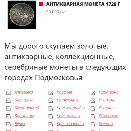
АНТИКВАРНАЯ МОНЕТА 1729 Г
90 000 руб.
Мы дорого скупаем золотые,
антикварные, коллекционные,
серебряные монеты в следующих
городах Подмосковья
Апрелевка
Королёв
Протвино
Балашиха
Котельники
Пушкино
Белоозёрский
Красноармейск
Пущино
Бронницы
Красногорск
Раменское
Верея
Краснозаводск
Реутов