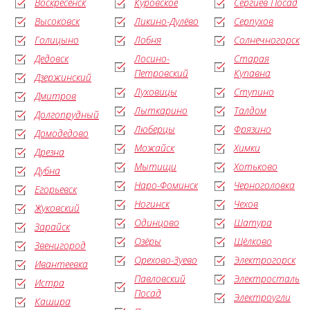
Воскресенск
Куровское
Сергиев Посад
Высоковск
Ликино-Дулёво
Серпухов
Голицыно
Лобня
Солнечногорск
Дедовск
Лосино-
Старая
Петровский
Купавна
Дзержинский
Луховицы
Ступино
Дмитров
Лыткарино
Талдом
Долгопрудный
Люберцы
Фрязино
Домодедово
Можайск
Химки
Дрезна
Мытищи
Хотьково
Дубна
Наро-Фоминск
Черноголовка
Егорьевск
Ногинск
Чехов
Жуковский
Одинцово
Шатура
Зарайск
Озёры
Щёлково
Звенигород
Орехово-Зуево
Электрогорск
Ивантеевка
Павловский
Электросталь
Истра
Посад
Электроугли
Кашира