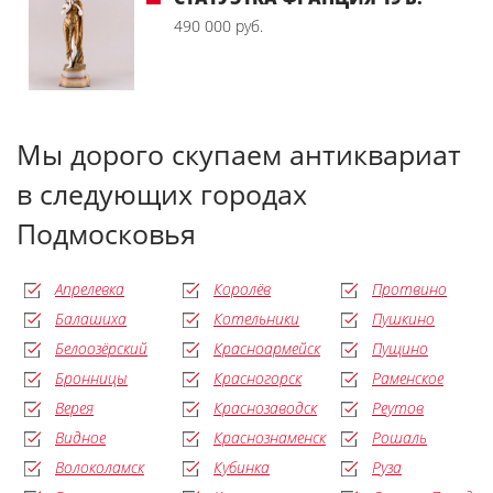
490 000 руб.
Мы дорого скупаем антиквариат
в следующих городах
Подмосковья
Апрелевка
Королёв
Протвино
Балашиха
Котельники
Пушкино
Белоозёрский
Красноармейск
Пущино
Бронницы
Красногорск
Раменское
Верея
Краснозаводск
Реутов
Видное
Краснознаменск
Рошаль
Волоколамск
Кубинка
Руза