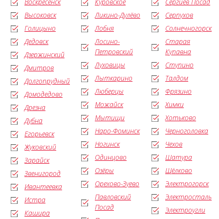
Воскресенск
Куровское
Сергиев Посад
Высоковск
Ликино-Дулёво
Серпухов
Голицыно
Лобня
Солнечногорск
Дедовск
Лосино-
Старая
Петровский
Купавна
Дзержинский
Луховицы
Ступино
Дмитров
Лыткарино
Талдом
Долгопрудный
Люберцы
Фрязино
Домодедово
Можайск
Химки
Дрезна
Мытищи
Хотьково
Дубна
Наро-Фоминск
Черноголовка
Егорьевск
Ногинск
Чехов
Жуковский
Одинцово
Шатура
Зарайск
Озёры
Щёлково
Звенигород
Орехово-Зуево
Электрогорск
Ивантеевка
Павловский
Электросталь
Истра
Посад
Электроугли
Кашира