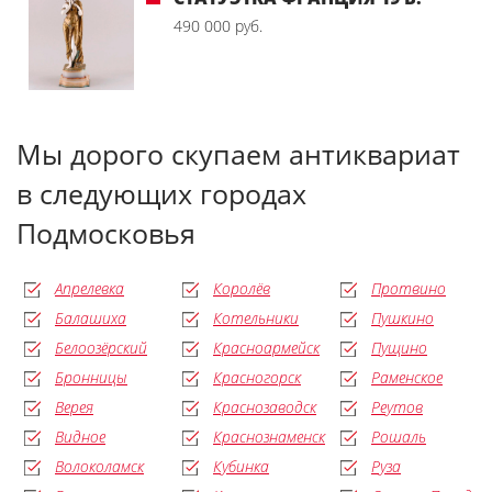
490 000 руб.
Мы дорого скупаем антиквариат
в следующих городах
Подмосковья
Апрелевка
Королёв
Протвино
Балашиха
Котельники
Пушкино
Белоозёрский
Красноармейск
Пущино
Бронницы
Красногорск
Раменское
Верея
Краснозаводск
Реутов
Видное
Краснознаменск
Рошаль
Волоколамск
Кубинка
Руза