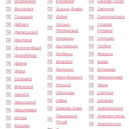
Воскресенск
Куровское
Сергиев Посад
Высоковск
Ликино-Дулёво
Серпухов
Голицыно
Лобня
Солнечногорск
Дедовск
Лосино-
Старая
Петровский
Купавна
Дзержинский
Луховицы
Ступино
Дмитров
Лыткарино
Талдом
Долгопрудный
Люберцы
Фрязино
Домодедово
Можайск
Химки
Дрезна
Мытищи
Хотьково
Дубна
Наро-Фоминск
Черноголовка
Егорьевск
Ногинск
Чехов
Жуковский
Одинцово
Шатура
Зарайск
Озёры
Щёлково
Звенигород
Орехово-Зуево
Электрогорск
Ивантеевка
Павловский
Электросталь
Истра
Посад
Электроугли
Кашира