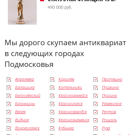
490 000 руб.
Мы дорого скупаем антиквариат
в следующих городах
Подмосковья
Апрелевка
Королёв
Протвино
Балашиха
Котельники
Пушкино
Белоозёрский
Красноармейск
Пущино
Бронницы
Красногорск
Раменское
Верея
Краснозаводск
Реутов
Видное
Краснознаменск
Рошаль
Волоколамск
Кубинка
Руза