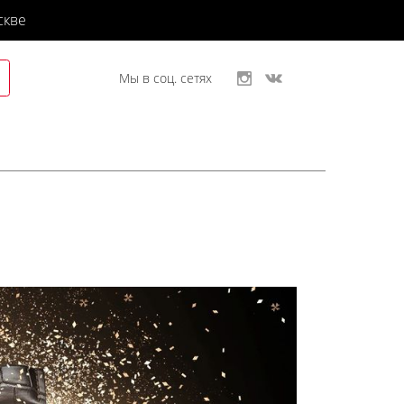
скве
Мы в соц. сетях