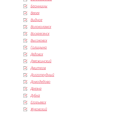
Бронницы
Верея
Видное
Волоколамск
Воскресенск
Высоковск
Голицыно
Дедовск
Дзержинский
Дмитров
Долгопрудный
Домодедово
Дрезна
Дубна
Егорьевск
Жуковский