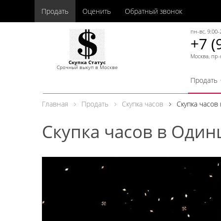
Продать
Оценить
Обратный звонок
пн-вс, 9:00-
+7 (
Москва, пр-
Скупка Статус
Срочный выкуп в Москве
Продать
Главная
Продать
Скупка часов
Скупка часов
Скупка часов в Один