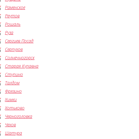
Раменское
Реутов
Рошаль
Руза
Сергиев Посад
Серпухов
Солнечногорск
Старая Купавна
Ступино
Талдом
Фрязино
Химки
Хотьково
Черноголовка
Чехов
Шатура