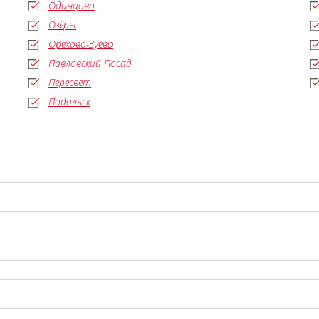
Одинцово
Озёры
Орехово-Зуево
Павловский Посад
Пересвет
Подольск