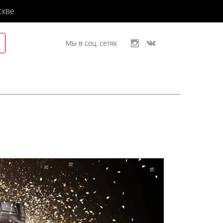
скве
Мы в соц. сетях