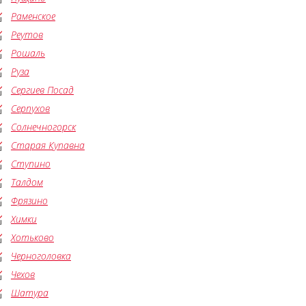
Раменское
Реутов
Рошаль
Руза
Сергиев Посад
Серпухов
Солнечногорск
Старая Купавна
Ступино
Талдом
Фрязино
Химки
Хотьково
Черноголовка
Чехов
Шатура