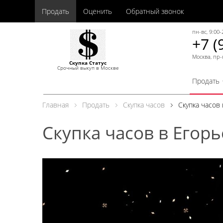
Продать
Оценить
Обратный звонок
пн-вс, 9:00-
+7 (
Москва, пр-
Скупка Статус
Срочный выкуп в Москве
Продать
Главная
Продать
Скупка часов
Скупка часов
Скупка часов в Егор