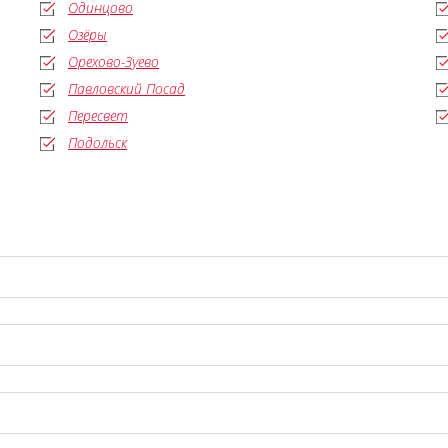
Одинцово
Озёры
Орехово-Зуево
Павловский Посад
Пересвет
Подольск