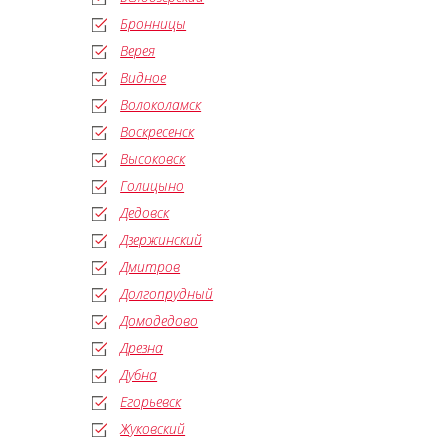
Бронницы
Верея
Видное
Волоколамск
Воскресенск
Высоковск
Голицыно
Дедовск
Дзержинский
Дмитров
Долгопрудный
Домодедово
Дрезна
Дубна
Егорьевск
Жуковский