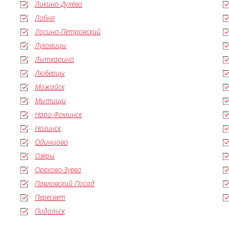
Ликино-Дулёво
Лобня
Лосино-Петровский
Луховицы
Лыткарино
Люберцы
Можайск
Мытищи
Наро-Фоминск
Ногинск
Одинцово
Озёры
Орехово-Зуево
Павловский Посад
Пересвет
Подольск