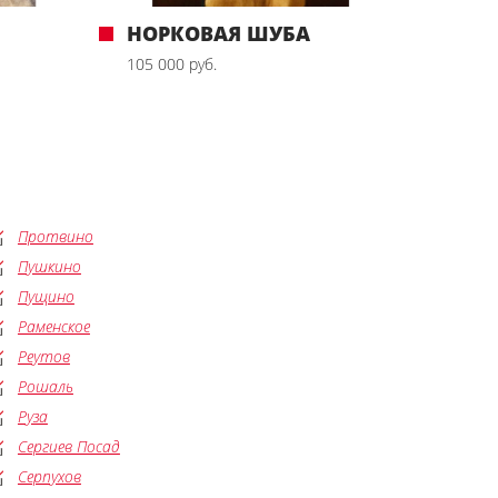
НОРКОВАЯ ШУБА
105 000 руб.
Протвино
Пушкино
Пущино
Раменское
Реутов
Рошаль
Руза
Сергиев Посад
Серпухов