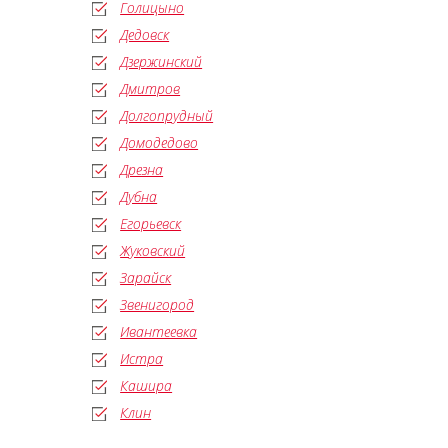
Голицыно
Дедовск
Дзержинский
Дмитров
Долгопрудный
Домодедово
Дрезна
Дубна
Егорьевск
Жуковский
Зарайск
Звенигород
Ивантеевка
Истра
Кашира
Клин