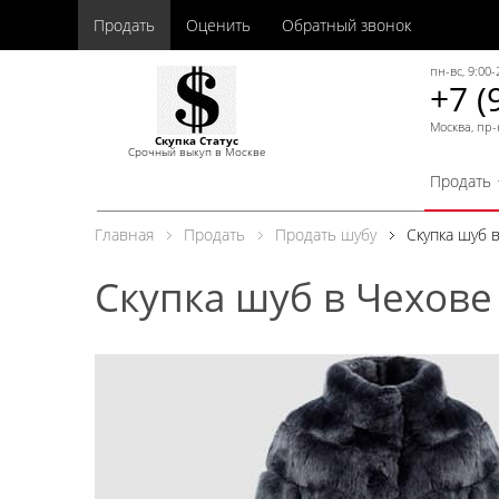
Продать
Оценить
Обратный звонок
пн-вс, 9:00-
+7 (
Москва, пр-
Скупка Статус
Срочный выкуп в Москве
Продать
Главная
Продать
Продать шубу
Скупка шуб 
Скупка шуб в Чехове