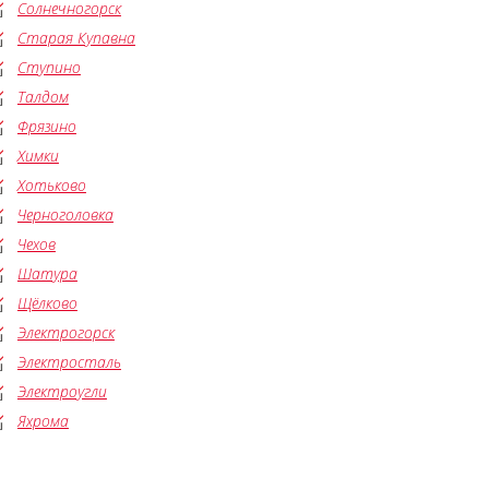
Солнечногорск
Старая Купавна
Ступино
Талдом
Фрязино
Химки
Хотьково
Черноголовка
Чехов
Шатура
Щёлково
Электрогорск
Электросталь
Электроугли
Яхрома