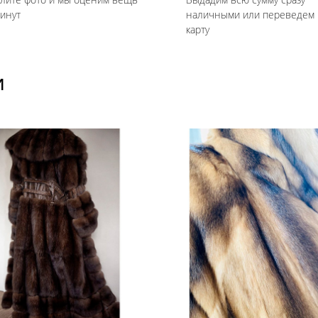
минут
наличными или переведем 
карту
И