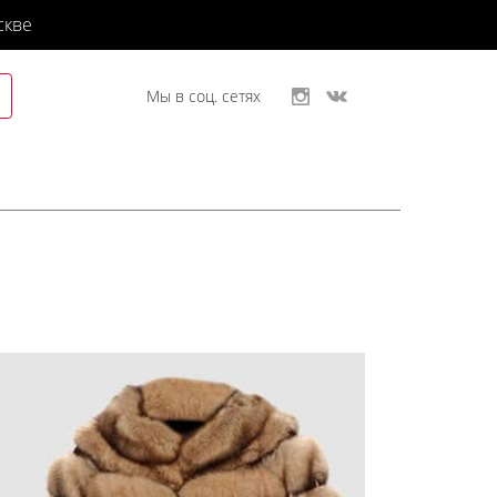
скве
Мы в соц. сетях