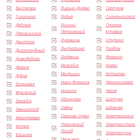
Высоковск
Ликино-Дулёво
Серпухов
Голицыно
Лобня
Солнечногорск
Дедовск
Лосино-
Старая
Петровский
Купавна
Дзержинский
Луховицы
Ступино
Дмитров
Лыткарино
Талдом
Долгопрудный
Люберцы
Фрязино
Домодедово
Можайск
Химки
Дрезна
Мытищи
Хотьково
Дубна
Наро-Фоминск
Черноголовка
Егорьевск
Ногинск
Чехов
Жуковский
Одинцово
Шатура
Зарайск
Озёры
Щёлково
Звенигород
Орехово-Зуево
Электрогорск
Ивантеевка
Павловский
Электросталь
Истра
Посад
Электроугли
Кашира
Пересвет