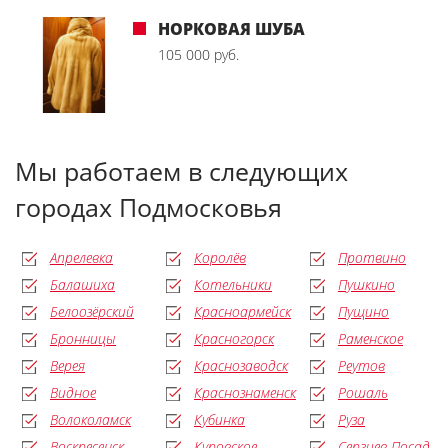
НОРКОВАЯ ШУБА
105 000 руб.
Мы работаем в следующих
городах Подмосковья
Апрелевка
Королёв
Протвино
Балашиха
Котельники
Пушкино
Белоозёрский
Красноармейск
Пущино
Бронницы
Красногорск
Раменское
Верея
Краснозаводск
Реутов
Видное
Краснознаменск
Рошаль
Волоколамск
Кубинка
Руза
Воскресенск
Куровское
Сергиев Посад