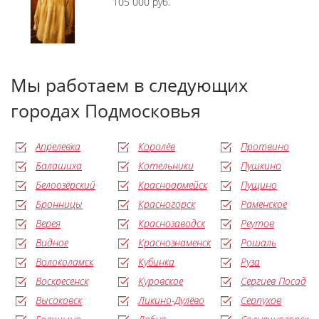
105 000 руб.
Мы работаем в следующих
городах Подмосковья
Апрелевка
Королёв
Протвино
Балашиха
Котельники
Пушкино
Белоозёрский
Красноармейск
Пущино
Бронницы
Красногорск
Раменское
Верея
Краснозаводск
Реутов
Видное
Краснознаменск
Рошаль
Волоколамск
Кубинка
Руза
Воскресенск
Куровское
Сергиев Посад
Высоковск
Ликино-Дулёво
Серпухов