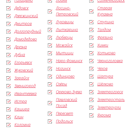
Голицыно
Лобня
Солнечногорск
Дедовск
Лосино-
Старая
Петровский
Купавна
Дзержинский
Луховицы
Ступино
Дмитров
Лыткарино
Талдом
Долгопрудный
Люберцы
Фрязино
Домодедово
Можайск
Химки
Дрезна
Мытищи
Хотьково
Дубна
Наро-Фоминск
Черноголовка
Егорьевск
Ногинск
Чехов
Жуковский
Одинцово
Шатура
Зарайск
Озёры
Щёлково
Звенигород
Орехово-Зуево
Электрогорск
Ивантеевка
Павловский
Электросталь
Истра
Посад
Электроугли
Кашира
Пересвет
Яхрома
Клин
Подольск
Коломна