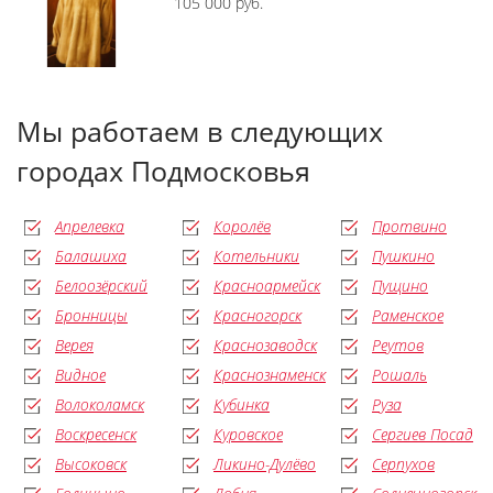
105 000 руб.
Мы работаем в следующих
городах Подмосковья
Апрелевка
Королёв
Протвино
Балашиха
Котельники
Пушкино
Белоозёрский
Красноармейск
Пущино
Бронницы
Красногорск
Раменское
Верея
Краснозаводск
Реутов
Видное
Краснознаменск
Рошаль
Волоколамск
Кубинка
Руза
Воскресенск
Куровское
Сергиев Посад
Высоковск
Ликино-Дулёво
Серпухов