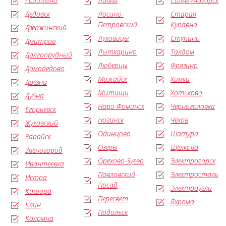
Голицыно
Лобня
Солнечногорск
Дедовск
Лосино-
Старая
Петровский
Купавна
Дзержинский
Луховицы
Ступино
Дмитров
Лыткарино
Талдом
Долгопрудный
Люберцы
Фрязино
Домодедово
Можайск
Химки
Дрезна
Мытищи
Хотьково
Дубна
Наро-Фоминск
Черноголовка
Егорьевск
Ногинск
Чехов
Жуковский
Одинцово
Шатура
Зарайск
Озёры
Щёлково
Звенигород
Орехово-Зуево
Электрогорск
Ивантеевка
Павловский
Электросталь
Истра
Посад
Электроугли
Кашира
Пересвет
Яхрома
Клин
Подольск
Коломна