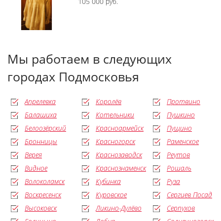
105 000 руб.
Мы работаем в следующих
городах Подмосковья
Апрелевка
Королёв
Протвино
Балашиха
Котельники
Пушкино
Белоозёрский
Красноармейск
Пущино
Бронницы
Красногорск
Раменское
Верея
Краснозаводск
Реутов
Видное
Краснознаменск
Рошаль
Волоколамск
Кубинка
Руза
Воскресенск
Куровское
Сергиев Посад
Высоковск
Ликино-Дулёво
Серпухов