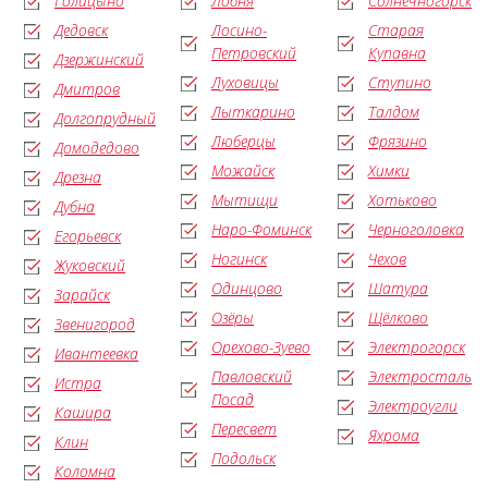
Голицыно
Лобня
Солнечногорск
Дедовск
Лосино-
Старая
Петровский
Купавна
Дзержинский
Луховицы
Ступино
Дмитров
Лыткарино
Талдом
Долгопрудный
Люберцы
Фрязино
Домодедово
Можайск
Химки
Дрезна
Мытищи
Хотьково
Дубна
Наро-Фоминск
Черноголовка
Егорьевск
Ногинск
Чехов
Жуковский
Одинцово
Шатура
Зарайск
Озёры
Щёлково
Звенигород
Орехово-Зуево
Электрогорск
Ивантеевка
Павловский
Электросталь
Истра
Посад
Электроугли
Кашира
Пересвет
Яхрома
Клин
Подольск
Коломна