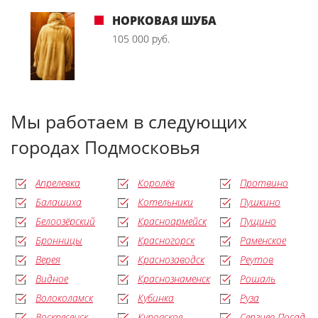
НОРКОВАЯ ШУБА
105 000 руб.
Мы работаем в следующих
городах Подмосковья
Апрелевка
Королёв
Протвино
Балашиха
Котельники
Пушкино
Белоозёрский
Красноармейск
Пущино
Бронницы
Красногорск
Раменское
Верея
Краснозаводск
Реутов
Видное
Краснознаменск
Рошаль
Волоколамск
Кубинка
Руза
Воскресенск
Куровское
Сергиев Посад