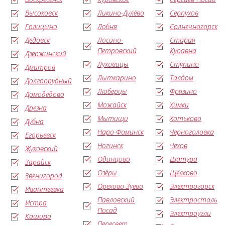
Высоковск
Ликино-Дулёво
Серпухов
Голицыно
Лобня
Солнечногорск
Дедовск
Лосино-
Старая
Петровский
Купавна
Дзержинский
Луховицы
Ступино
Дмитров
Лыткарино
Талдом
Долгопрудный
Люберцы
Фрязино
Домодедово
Можайск
Химки
Дрезна
Мытищи
Хотьково
Дубна
Наро-Фоминск
Черноголовка
Егорьевск
Ногинск
Чехов
Жуковский
Одинцово
Шатура
Зарайск
Озёры
Щёлково
Звенигород
Орехово-Зуево
Электрогорск
Ивантеевка
Павловский
Электросталь
Истра
Посад
Электроугли
Кашира
Пересвет