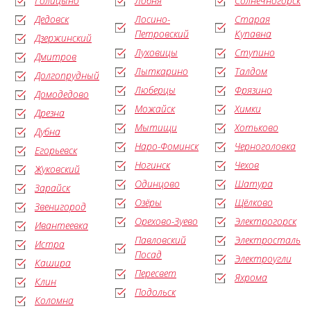
Голицыно
Лобня
Солнечногорск
Дедовск
Лосино-
Старая
Петровский
Купавна
Дзержинский
Луховицы
Ступино
Дмитров
Лыткарино
Талдом
Долгопрудный
Люберцы
Фрязино
Домодедово
Можайск
Химки
Дрезна
Мытищи
Хотьково
Дубна
Наро-Фоминск
Черноголовка
Егорьевск
Ногинск
Чехов
Жуковский
Одинцово
Шатура
Зарайск
Озёры
Щёлково
Звенигород
Орехово-Зуево
Электрогорск
Ивантеевка
Павловский
Электросталь
Истра
Посад
Электроугли
Кашира
Пересвет
Яхрома
Клин
Подольск
Коломна