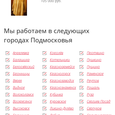
105 000 руб.
Мы работаем в следующих
городах Подмосковья
Апрелевка
Королёв
Протвино
Балашиха
Котельники
Пушкино
Белоозёрский
Красноармейск
Пущино
Бронницы
Красногорск
Раменское
Верея
Краснозаводск
Реутов
Видное
Краснознаменск
Рошаль
Волоколамск
Кубинка
Руза
Воскресенск
Куровское
Сергиев Посад
Высоковск
Ликино-Дулёво
Серпухов