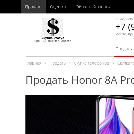
Продать
Оценить
Обратный звонок
пн-вс, 9:00-
+7 (
Москва, пр-
Скупка Статус
Срочный выкуп в Москве
Продать
Главная
Продать
Скупка телефонов
Скупка 
Продать Honor 8A Pr