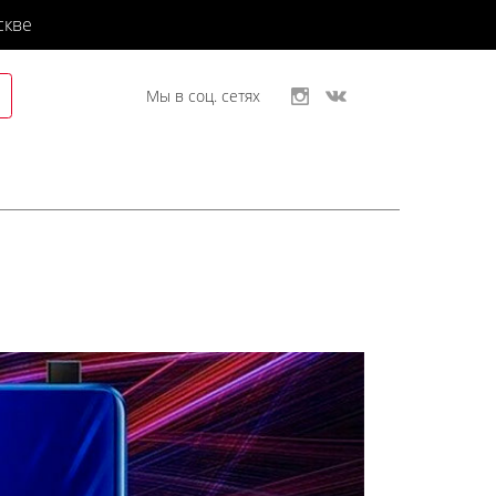
скве
Мы в соц. сетях