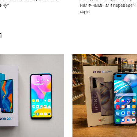
минут
наличными или переведем 
карту
И