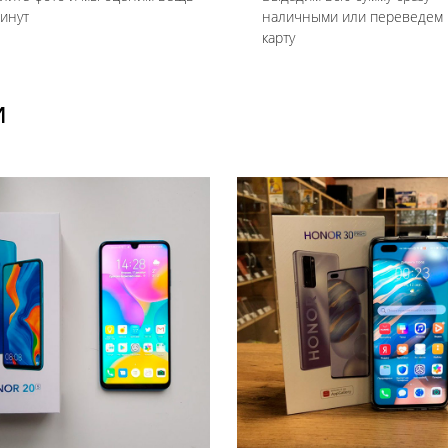
минут
наличными или переведем 
карту
И