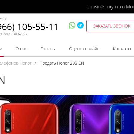
Срочная скупка в Мо
21:00
966) 105-55-11
ЗАКАЗАТЬ ЗВОНОК
кт Зеленый 62 к.3
О нас
Отзывы
Оценка онлайн
Контакты
телефонов Honor
Продать Honor 20S CN
N