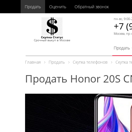
Продать
Оценить
Обратный звонок
пн-вс, 9:00-
+7 (
Москва, пр-
Скупка Статус
Срочный выкуп в Москве
Продать
Главная
Продать
Скупка телефонов
Скупка 
Продать Honor 20S C