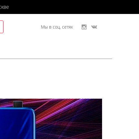
скве
Мы в соц. сетях