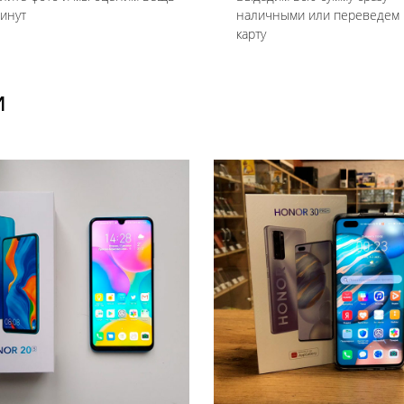
минут
наличными или переведем 
карту
И