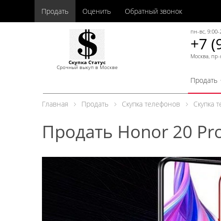
Продать
Оценить
Обратный звонок
пн-вс, 9:00-
+7 (
Москва, пр-
Скупка Статус
Срочный выкуп в Москве
Продать
Главная
Продать
Скупка телефонов
Скупка 
Продать Honor 20 Pr