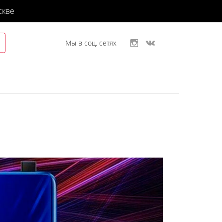
скве
Мы в соц. сетях