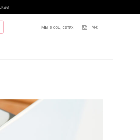
скве
Мы в соц. сетях