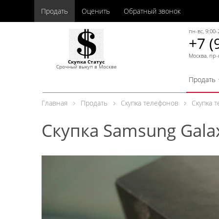
Продать
Оценить
Обратный звонок
пн-вс, 9:00-
+7 (
Москва, пр-
Скупка Статус
Срочный выкуп в Москве
Продать
Главная
Продать
Скупка телефонов
Скупка 
Скупка Samsung Gala