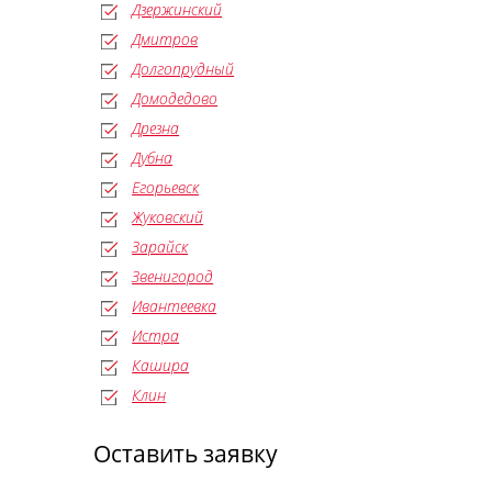
Дзержинский
Дмитров
Долгопрудный
Домодедово
Дрезна
Дубна
Егорьевск
Жуковский
Зарайск
Звенигород
Ивантеевка
Истра
Кашира
Клин
Оставить заявку