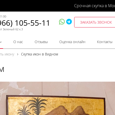
Срочная скупка в Мо
21:00
966) 105-55-11
ЗАКАЗАТЬ ЗВОНОК
кт Зеленый 62 к.3
О нас
Отзывы
Оценка онлайн
Контакты
ть икону
Скупка икон в Видном
м