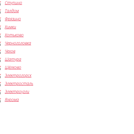
Ступино
Талдом
Фрязино
Химки
Хотьково
Черноголовка
Чехов
Шатура
Щёлково
Электрогорск
Электросталь
Электроугли
Яхрома