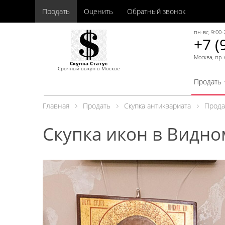
Продать
Оценить
Обратный звонок
пн-вс, 9:00-
+7 (
Москва, пр-
Скупка Статус
Срочный выкуп в Москве
Продать
Главная
Продать
Скупка антиквариата
Прода
Скупка икон в Видно