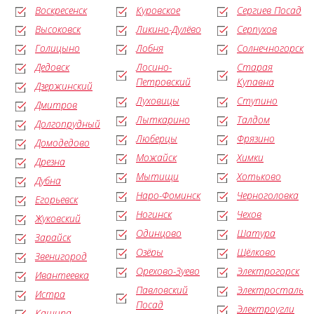
Воскресенск
Куровское
Сергиев Посад
Высоковск
Ликино-Дулёво
Серпухов
Голицыно
Лобня
Солнечногорск
Дедовск
Лосино-
Старая
Петровский
Купавна
Дзержинский
Луховицы
Ступино
Дмитров
Лыткарино
Талдом
Долгопрудный
Люберцы
Фрязино
Домодедово
Можайск
Химки
Дрезна
Мытищи
Хотьково
Дубна
Наро-Фоминск
Черноголовка
Егорьевск
Ногинск
Чехов
Жуковский
Одинцово
Шатура
Зарайск
Озёры
Щёлково
Звенигород
Орехово-Зуево
Электрогорск
Ивантеевка
Павловский
Электросталь
Истра
Посад
Электроугли
Кашира