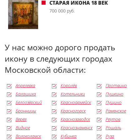
СТАРАЯ ИКОНА 18 ВЕК
700 000 руб.
У нас можно дорого продать
икону в следующих городах
Московской области:
Апрелевка
Королёв
Протвино
Балашиха
Котельники
Пушкино
Белоозёрский
Красноармейск
Пущино
Бронницы
Красногорск
Раменское
Верея
Краснозаводск
Реутов
Видное
Краснознаменск
Рошаль
Волоколамск
Кубинка
Руза