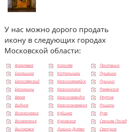
У нас можно дорого продать
икону в следующих городах
Московской области:
Апрелевка
Королёв
Протвино
Балашиха
Котельники
Пушкино
Белоозёрский
Красноармейск
Пущино
Бронницы
Красногорск
Раменское
Верея
Краснозаводск
Реутов
Видное
Краснознаменск
Рошаль
Волоколамск
Кубинка
Руза
Воскресенск
Куровское
Сергиев Посад
Высоковск
Ликино-Дулёво
Серпухов