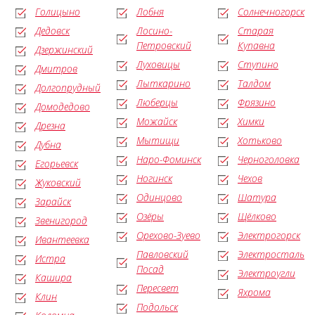
Голицыно
Лобня
Солнечногорск
Дедовск
Лосино-
Старая
Петровский
Купавна
Дзержинский
Луховицы
Ступино
Дмитров
Лыткарино
Талдом
Долгопрудный
Люберцы
Фрязино
Домодедово
Можайск
Химки
Дрезна
Мытищи
Хотьково
Дубна
Наро-Фоминск
Черноголовка
Егорьевск
Ногинск
Чехов
Жуковский
Одинцово
Шатура
Зарайск
Озёры
Щёлково
Звенигород
Орехово-Зуево
Электрогорск
Ивантеевка
Павловский
Электросталь
Истра
Посад
Электроугли
Кашира
Пересвет
Яхрома
Клин
Подольск