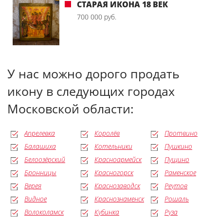
СТАРАЯ ИКОНА 18 ВЕК
700 000 руб.
У нас можно дорого продать
икону в следующих городах
Московской области:
Апрелевка
Королёв
Протвино
Балашиха
Котельники
Пушкино
Белоозёрский
Красноармейск
Пущино
Бронницы
Красногорск
Раменское
Верея
Краснозаводск
Реутов
Видное
Краснознаменск
Рошаль
Волоколамск
Кубинка
Руза