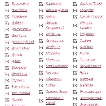
Воскресенск
Куровское
Сергиев Посад
Высоковск
Ликино-Дулёво
Серпухов
Голицыно
Лобня
Солнечногорск
Дедовск
Лосино-
Старая
Петровский
Купавна
Дзержинский
Луховицы
Ступино
Дмитров
Лыткарино
Талдом
Долгопрудный
Люберцы
Фрязино
Домодедово
Можайск
Химки
Дрезна
Мытищи
Хотьково
Дубна
Наро-Фоминск
Черноголовка
Егорьевск
Ногинск
Чехов
Жуковский
Одинцово
Шатура
Зарайск
Озёры
Щёлково
Звенигород
Орехово-Зуево
Электрогорск
Ивантеевка
Павловский
Электросталь
Истра
Посад
Электроугли
Кашира