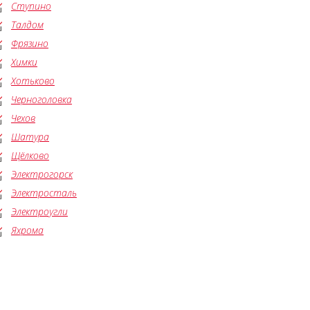
Ступино
Талдом
Фрязино
Химки
Хотьково
Черноголовка
Чехов
Шатура
Щёлково
Электрогорск
Электросталь
Электроугли
Яхрома