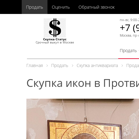
Продать
Оценить
Обратный звонок
пн-вс, 9:00-
+7 (
Москва, пр-
Скупка Статус
Срочный выкуп в Москве
Продать
Главная
Продать
Скупка антиквариата
Прода
Скупка икон в Протв