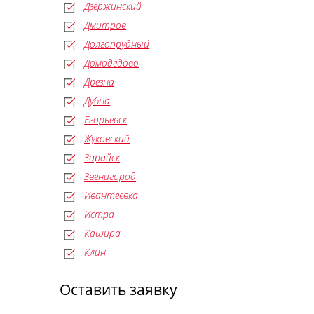
Дзержинский
Дмитров
Долгопрудный
Домодедово
Дрезна
Дубна
Егорьевск
Жуковский
Зарайск
Звенигород
Ивантеевка
Истра
Кашира
Клин
Оставить заявку