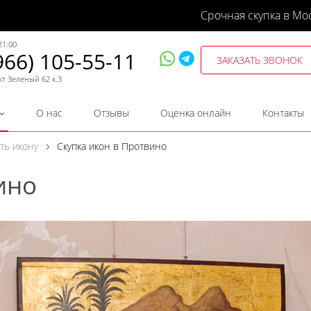
Срочная скупка в Мо
21:00
966) 105-55-11
ЗАКАЗАТЬ ЗВОНОК
кт Зеленый 62 к.3
О нас
Отзывы
Оценка онлайн
Контакты
ть икону
Скупка икон в Протвино
ино