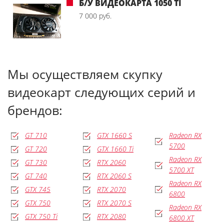
Б/У ВИДЕОКАРТА 1050 TI
7 000 руб.
Мы осуществляем скупку
видеокарт следующих серий и
брендов:
GT 710
GTX 1660 S
Radeon RX
5700
GT 720
GTX 1660 Ti
Radeon RX
GT 730
RTX 2060
5700 XT
GT 740
RTX 2060 S
Radeon RX
GTX 745
RTX 2070
6800
GTX 750
RTX 2070 S
Radeon RX
GTX 750 Ti
RTX 2080
6800 XT