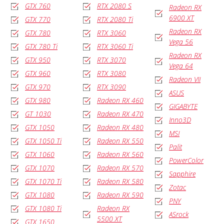
GTX 760
RTX 2080 S
Radeon RX
6900 XT
GTX 770
RTX 2080 Ti
Radeon RX
GTX 780
RTX 3060
Vega 56
GTX 780 Ti
RTX 3060 Ti
Radeon RX
GTX 950
RTX 3070
Vega 64
GTX 960
RTX 3080
Radeon VII
GTX 970
RTX 3090
ASUS
GTX 980
Radeon RX 460
GIGABYTE
GT 1030
Radeon RX 470
Inno3D
GTX 1050
Radeon RX 480
MSI
GTX 1050 Ti
Radeon RX 550
Palit
GTX 1060
Radeon RX 560
PowerColor
GTX 1070
Radeon RX 570
Sapphire
GTX 1070 Ti
Radeon RX 580
Zotac
GTX 1080
Radeon RX 590
PNY
GTX 1080 Ti
Radeon RX
ASrock
5500 XT
GTX 1650