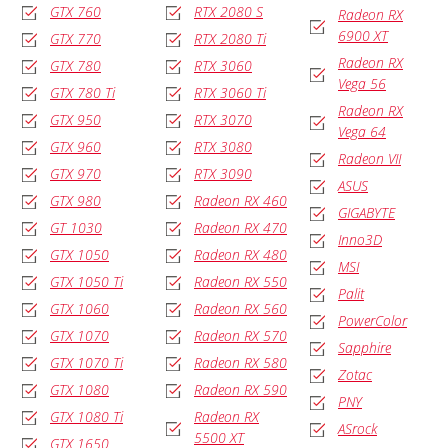
GTX 760
RTX 2080 S
Radeon RX
6900 XT
GTX 770
RTX 2080 Ti
Radeon RX
GTX 780
RTX 3060
Vega 56
GTX 780 Ti
RTX 3060 Ti
Radeon RX
GTX 950
RTX 3070
Vega 64
GTX 960
RTX 3080
Radeon VII
GTX 970
RTX 3090
ASUS
GTX 980
Radeon RX 460
GIGABYTE
GT 1030
Radeon RX 470
Inno3D
GTX 1050
Radeon RX 480
MSI
GTX 1050 Ti
Radeon RX 550
Palit
GTX 1060
Radeon RX 560
PowerColor
GTX 1070
Radeon RX 570
Sapphire
GTX 1070 Ti
Radeon RX 580
Zotac
GTX 1080
Radeon RX 590
PNY
GTX 1080 Ti
Radeon RX
ASrock
5500 XT
GTX 1650