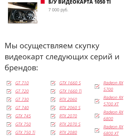
Б/У ВИДЕОКАРТА 1050 TI
7 000 руб.
Мы осуществляем скупку
видеокарт следующих серий и
брендов:
GT 710
GTX 1660 S
Radeon RX
5700
GT 720
GTX 1660 Ti
Radeon RX
GT 730
RTX 2060
5700 XT
GT 740
RTX 2060 S
Radeon RX
GTX 745
RTX 2070
6800
GTX 750
RTX 2070 S
Radeon RX
GTX 750 Ti
RTX 2080
6800 XT