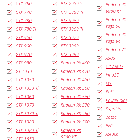
GTX 760
RTX 2080 S
Radeon RX
6900 XT
GTX 770
RTX 2080 Ti
Radeon RX
GTX 780
RTX 3060
Vega 56
GTX 780 Ti
RTX 3060 Ti
Radeon RX
GTX 950
RTX 3070
Vega 64
GTX 960
RTX 3080
Radeon VII
GTX 970
RTX 3090
ASUS
GTX 980
Radeon RX 460
GIGABYTE
GT 1030
Radeon RX 470
Inno3D
GTX 1050
Radeon RX 480
MSI
GTX 1050 Ti
Radeon RX 550
Palit
GTX 1060
Radeon RX 560
PowerColor
GTX 1070
Radeon RX 570
Sapphire
GTX 1070 Ti
Radeon RX 580
Zotac
GTX 1080
Radeon RX 590
PNY
GTX 1080 Ti
Radeon RX
ASrock
5500 XT
GTX 1650