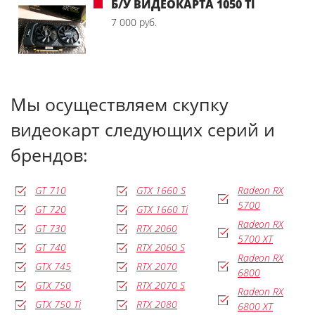
Б/У ВИДЕОКАРТА 1050 TI
7 000 руб.
Мы осуществляем скупку
видеокарт следующих серий и
брендов:
GT 710
GTX 1660 S
Radeon RX
5700
GT 720
GTX 1660 Ti
Radeon RX
GT 730
RTX 2060
5700 XT
GT 740
RTX 2060 S
Radeon RX
GTX 745
RTX 2070
6800
GTX 750
RTX 2070 S
Radeon RX
GTX 750 Ti
RTX 2080
6800 XT