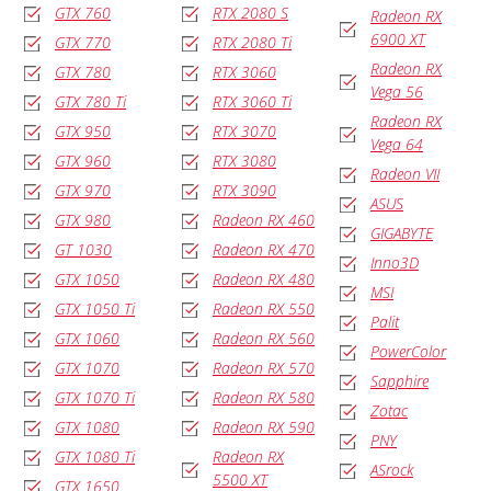
GTX 760
RTX 2080 S
Radeon RX
6900 XT
GTX 770
RTX 2080 Ti
Radeon RX
GTX 780
RTX 3060
Vega 56
GTX 780 Ti
RTX 3060 Ti
Radeon RX
GTX 950
RTX 3070
Vega 64
GTX 960
RTX 3080
Radeon VII
GTX 970
RTX 3090
ASUS
GTX 980
Radeon RX 460
GIGABYTE
GT 1030
Radeon RX 470
Inno3D
GTX 1050
Radeon RX 480
MSI
GTX 1050 Ti
Radeon RX 550
Palit
GTX 1060
Radeon RX 560
PowerColor
GTX 1070
Radeon RX 570
Sapphire
GTX 1070 Ti
Radeon RX 580
Zotac
GTX 1080
Radeon RX 590
PNY
GTX 1080 Ti
Radeon RX
ASrock
5500 XT
GTX 1650