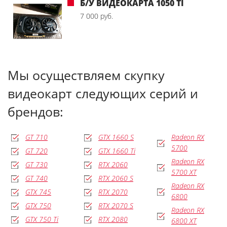
Б/У ВИДЕОКАРТА 1050 TI
7 000 руб.
Мы осуществляем скупку
видеокарт следующих серий и
брендов:
GT 710
GTX 1660 S
Radeon RX
5700
GT 720
GTX 1660 Ti
Radeon RX
GT 730
RTX 2060
5700 XT
GT 740
RTX 2060 S
Radeon RX
GTX 745
RTX 2070
6800
GTX 750
RTX 2070 S
Radeon RX
GTX 750 Ti
RTX 2080
6800 XT