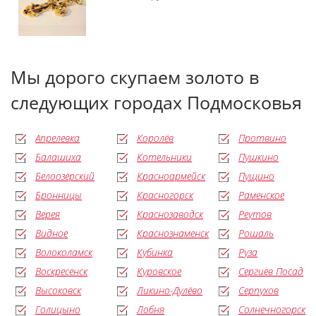
Мы дорого скупаем золото в
следующих городах Подмосковья
Апрелевка
Королёв
Протвино
Балашиха
Котельники
Пушкино
Белоозёрский
Красноармейск
Пущино
Бронницы
Красногорск
Раменское
Верея
Краснозаводск
Реутов
Видное
Краснознаменск
Рошаль
Волоколамск
Кубинка
Руза
Воскресенск
Куровское
Сергиев Посад
Высоковск
Ликино-Дулёво
Серпухов
Голицыно
Лобня
Солнечногорск