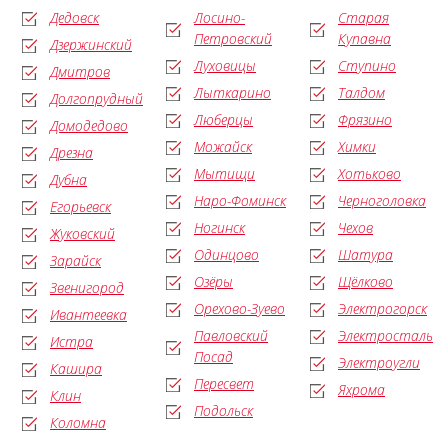
Дедовск
Лосино-
Старая
Петровский
Купавна
Дзержинский
Луховицы
Ступино
Дмитров
Лыткарино
Талдом
Долгопрудный
Люберцы
Фрязино
Домодедово
Можайск
Химки
Дрезна
Мытищи
Хотьково
Дубна
Наро-Фоминск
Черноголовка
Егорьевск
Ногинск
Чехов
Жуковский
Одинцово
Шатура
Зарайск
Озёры
Щёлково
Звенигород
Орехово-Зуево
Электрогорск
Ивантеевка
Павловский
Электросталь
Истра
Посад
Электроугли
Кашира
Пересвет
Яхрома
Клин
Подольск
Коломна