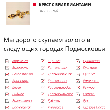
КРЕСТ С БРИЛЛИАНТАМИ
345 000 руб.
Мы дорого скупаем золото в
следующих городах Подмосковья
Апрелевка
Королёв
Протвино
Балашиха
Котельники
Пушкино
Белоозёрский
Красноармейск
Пущино
Бронницы
Красногорск
Раменское
Верея
Краснозаводск
Реутов
Видное
Краснознаменск
Рошаль
Волоколамск
Кубинка
Руза
Воскресенск
Куровское
Сергиев Посад