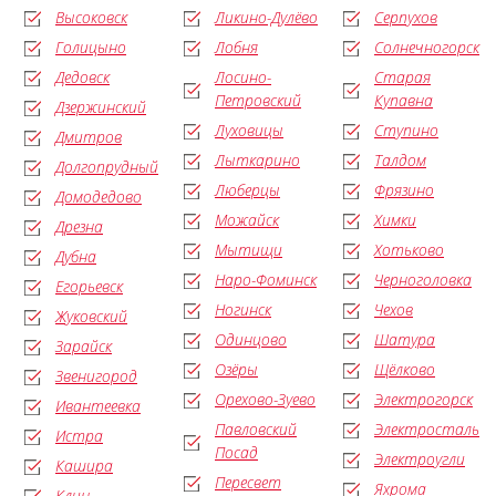
Высоковск
Ликино-Дулёво
Серпухов
Голицыно
Лобня
Солнечногорск
Дедовск
Лосино-
Старая
Петровский
Купавна
Дзержинский
Луховицы
Ступино
Дмитров
Лыткарино
Талдом
Долгопрудный
Люберцы
Фрязино
Домодедово
Можайск
Химки
Дрезна
Мытищи
Хотьково
Дубна
Наро-Фоминск
Черноголовка
Егорьевск
Ногинск
Чехов
Жуковский
Одинцово
Шатура
Зарайск
Озёры
Щёлково
Звенигород
Орехово-Зуево
Электрогорск
Ивантеевка
Павловский
Электросталь
Истра
Посад
Электроугли
Кашира
Пересвет
Яхрома
Клин