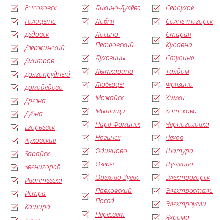
Высоковск
Ликино-Дулёво
Серпухов
Голицыно
Лобня
Солнечногорск
Дедовск
Лосино-
Старая
Петровский
Купавна
Дзержинский
Луховицы
Ступино
Дмитров
Лыткарино
Талдом
Долгопрудный
Люберцы
Фрязино
Домодедово
Можайск
Химки
Дрезна
Мытищи
Хотьково
Дубна
Наро-Фоминск
Черноголовка
Егорьевск
Ногинск
Чехов
Жуковский
Одинцово
Шатура
Зарайск
Озёры
Щёлково
Звенигород
Орехово-Зуево
Электрогорск
Ивантеевка
Павловский
Электросталь
Истра
Посад
Электроугли
Кашира
Пересвет
Яхрома
Клин