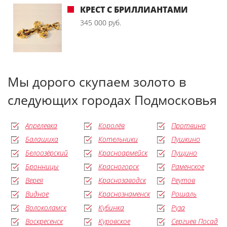
КРЕСТ С БРИЛЛИАНТАМИ
345 000 руб.
Мы дорого скупаем золото в
следующих городах Подмосковья
Апрелевка
Королёв
Протвино
Балашиха
Котельники
Пушкино
Белоозёрский
Красноармейск
Пущино
Бронницы
Красногорск
Раменское
Верея
Краснозаводск
Реутов
Видное
Краснознаменск
Рошаль
Волоколамск
Кубинка
Руза
Воскресенск
Куровское
Сергиев Посад