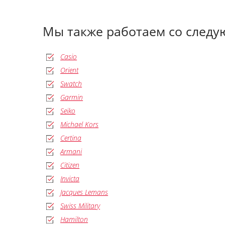
Мы также работаем со след
Casio
Orient
Swatch
Garmin
Seiko
Michael Kors
Certina
Armani
Citizen
Invicta
Jacques Lemans
Swiss Military
Hamilton