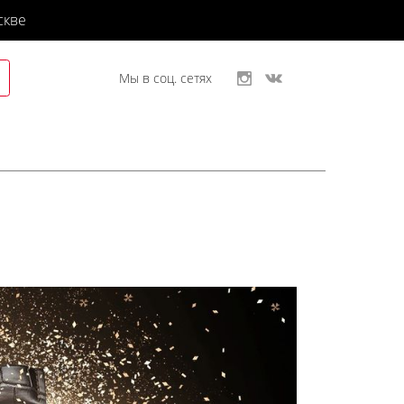
скве
Мы в соц. сетях