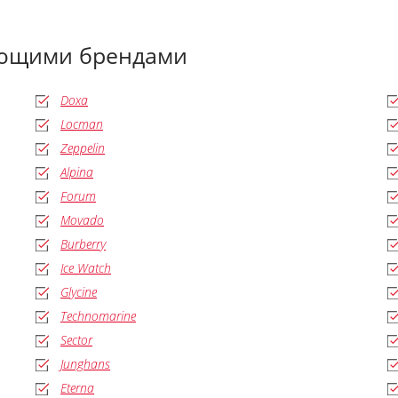
ующими брендами
Doxa
Locman
Zeppelin
Alpina
Forum
Movado
Burberry
Ice Watch
Glycine
Technomarine
Sector
Junghans
Eterna