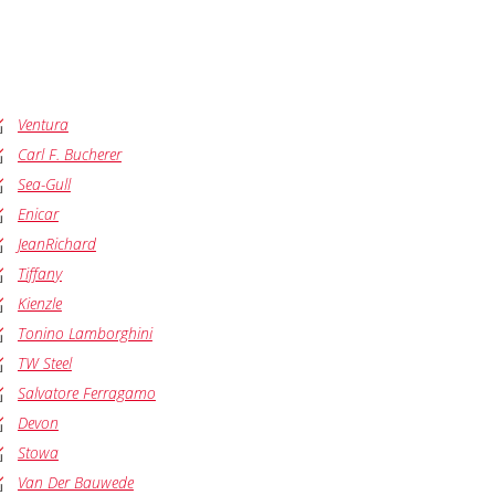
Ventura
Carl F. Bucherer
Sea-Gull
Enicar
JeanRichard
Tiffany
Kienzle
Tonino Lamborghini
TW Steel
Salvatore Ferragamo
Devon
Stowa
Van Der Bauwede