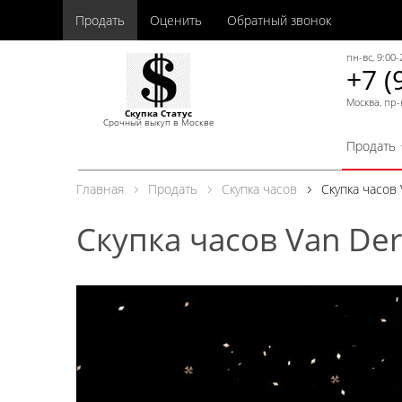
Продать
Оценить
Обратный звонок
пн-вс, 9:00-
+7 (
Москва, пр-
Скупка Статус
Срочный выкуп в Москве
Продать
Главная
Продать
Скупка часов
Скупка часов
Скупка часов Van De