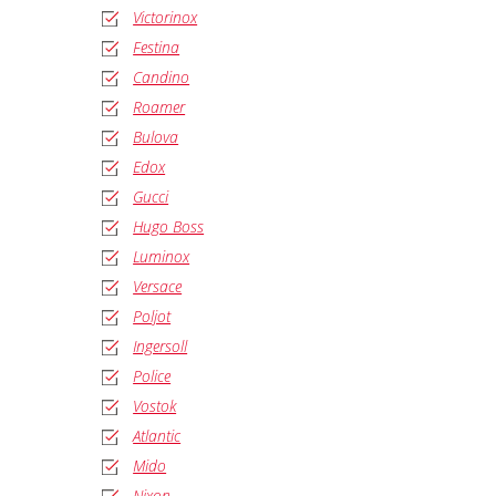
Victorinox
Festina
Candino
Roamer
Bulova
Edox
Gucci
Hugo Boss
Luminox
Versace
Poljot
Ingersoll
Police
Vostok
Atlantic
Mido
Nixon