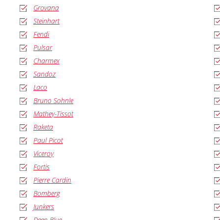
Grovana
Steinhart
Fendi
Pulsar
Charmex
Sandoz
Laco
Bruno Sohnle
Mathey-Tissot
Raketa
Paul Picot
Viceroy
Fortis
Pierre Cardin
Bomberg
Junkers
Deep Blue