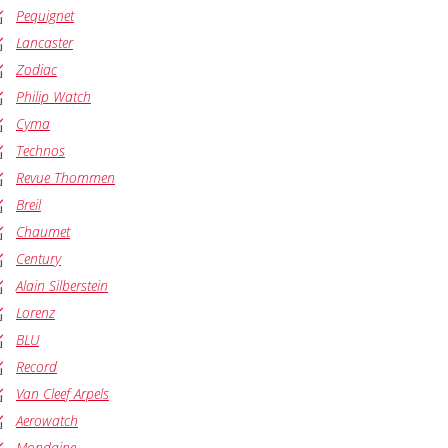
Pequignet
Lancaster
Zodiac
Philip Watch
Cyma
Technos
Revue Thommen
Breil
Chaumet
Century
Alain Silberstein
Lorenz
BLU
Record
Van Cleef Arpels
Aerowatch
Mondaine