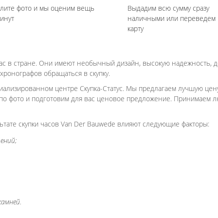
лите фото и мы оценим вещь
Выдадим всю сумму сразу
минут
наличными или переведем 
карту
ас в стране. Они имеют необычный дизайн, высокую надежность, д
хронографов обращаться в скупку.
иализированном центре Скупка-Статус. Мы предлагаем лучшую цену
по фото и подготовим для вас ценовое предложение. Принимаем лю
льтате скупки часов Van Der Bauwede влияют следующие факторы:
ений;
камней.