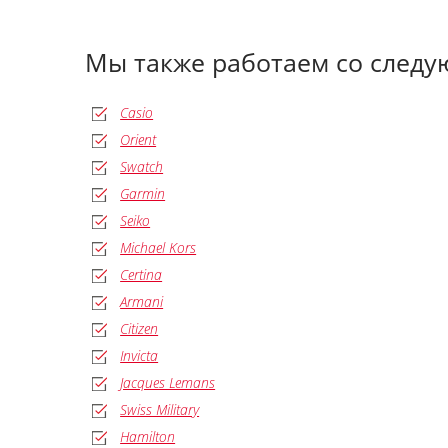
Мы также работаем со след
Casio
Orient
Swatch
Garmin
Seiko
Michael Kors
Certina
Armani
Citizen
Invicta
Jacques Lemans
Swiss Military
Hamilton