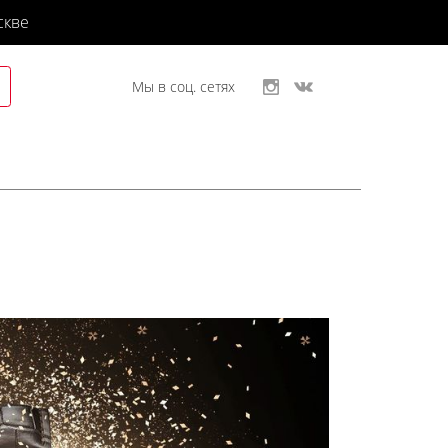
скве
Мы в соц. сетях