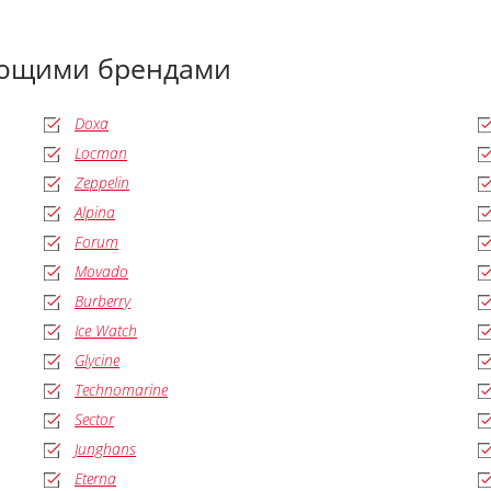
ующими брендами
Doxa
Locman
Zeppelin
Alpina
Forum
Movado
Burberry
Ice Watch
Glycine
Technomarine
Sector
Junghans
Eterna