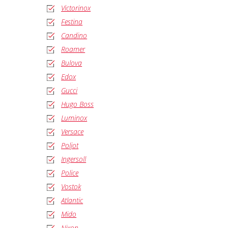
Victorinox
Festina
Candino
Roamer
Bulova
Edox
Gucci
Hugo Boss
Luminox
Versace
Poljot
Ingersoll
Police
Vostok
Atlantic
Mido
Nixon