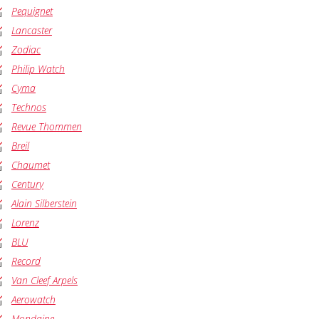
Pequignet
Lancaster
Zodiac
Philip Watch
Cyma
Technos
Revue Thommen
Breil
Chaumet
Century
Alain Silberstein
Lorenz
BLU
Record
Van Cleef Arpels
Aerowatch
Mondaine