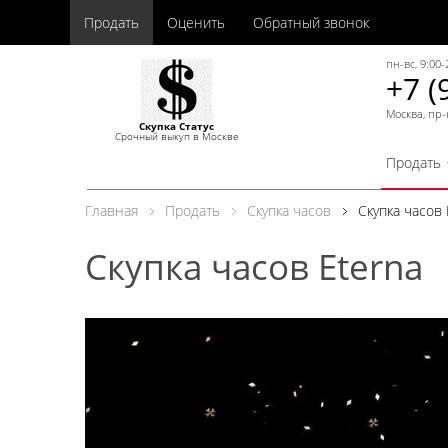
Продать
Оценить
Обратный звонок
пн-вс, 9:00-
+7 (
Москва, пр-
Скупка Статус
Срочный выкуп в Москве
Продать
Главная
Продать
Скупка часов
Скупка часов 
Скупка часов Eterna