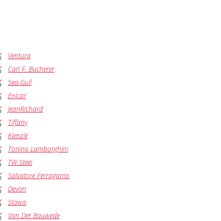
Ventura
Carl F. Bucherer
Sea-Gull
Enicar
JeanRichard
Tiffany
Kienzle
Tonino Lamborghini
TW Steel
Salvatore Ferragamo
Devon
Stowa
Van Der Bauwede