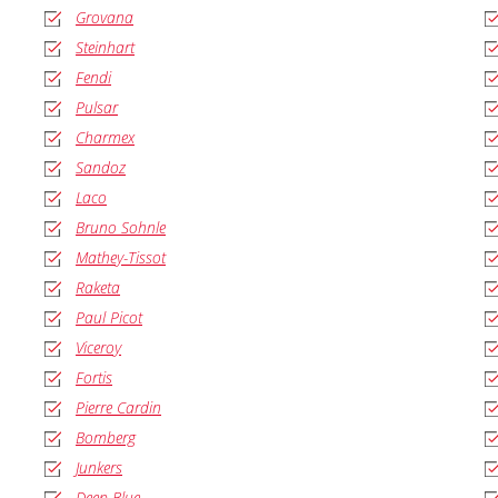
Grovana
Steinhart
Fendi
Pulsar
Charmex
Sandoz
Laco
Bruno Sohnle
Mathey-Tissot
Raketa
Paul Picot
Viceroy
Fortis
Pierre Cardin
Bomberg
Junkers
Deep Blue