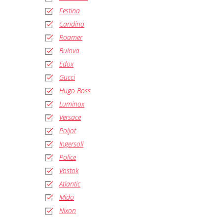
Festina
Candino
Roamer
Bulova
Edox
Gucci
Hugo Boss
Luminox
Versace
Poljot
Ingersoll
Police
Vostok
Atlantic
Mido
Nixon