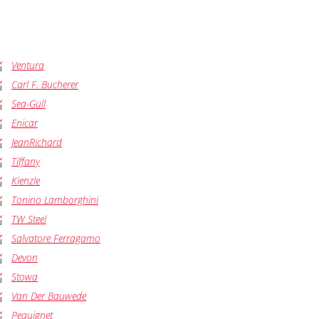
Ventura
Carl F. Bucherer
Sea-Gull
Enicar
JeanRichard
Tiffany
Kienzle
Tonino Lamborghini
TW Steel
Salvatore Ferragamo
Devon
Stowa
Van Der Bauwede
Pequignet