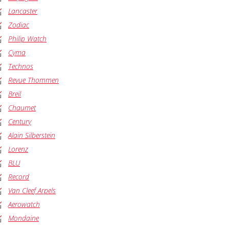
Lancaster
Zodiac
Philip Watch
Cyma
Technos
Revue Thommen
Breil
Chaumet
Century
Alain Silberstein
Lorenz
BLU
Record
Van Cleef Arpels
Aerowatch
Mondaine