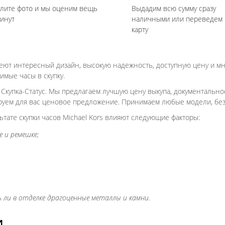
лите фото и мы оценим вещь
Выдадим всю сумму сразу
минут
наличными или переведем 
карту
меют интересный дизайн, высокую надежность, доступную цену и м
имые часы в скупку.
 Скупка-Статус. Мы предлагаем лучшую цену выкупа, документальн
уем для вас ценовое предложение. Принимаем любые модели, без у
ьтате скупки часов Michael Kors влияют следующие факторы:
 и ремешке;
 ли в отделке драгоценные металлы и камни.
И