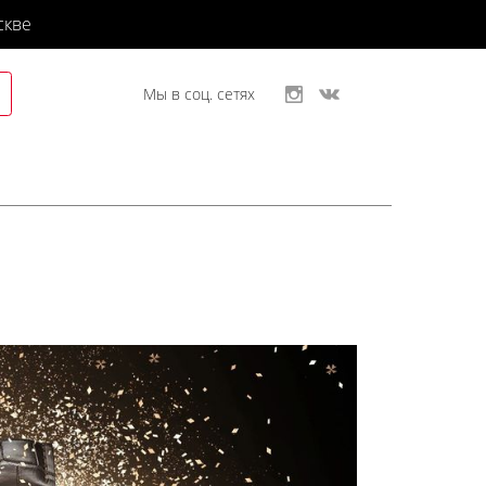
скве
Мы в соц. сетях