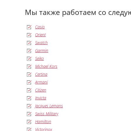
Мы также работаем со след
Casio
Orient
Swatch
Garmin
Seiko
Michael Kors
Certina
Armani
Citizen
Invicta
Jacques Lemans
Swiss Military
Hamilton
Victorinox