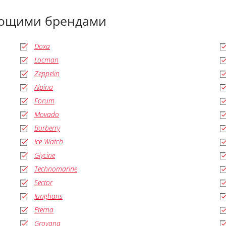
ующими брендами
Doxa
Locman
Zeppelin
Alpina
Forum
Movado
Burberry
Ice Watch
Glycine
Technomarine
Sector
Junghans
Eterna
Grovana