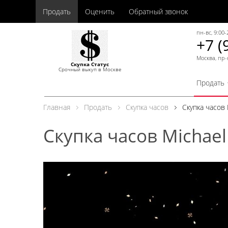
Продать
Оценить
Обратный звонок
пн-вс, 9:00-
+7 (
Москва, пр-
Скупка Статус
Срочный выкуп в Москве
Продать
Главная
Продать
Скупка часов
Скупка часов 
Скупка часов Michael