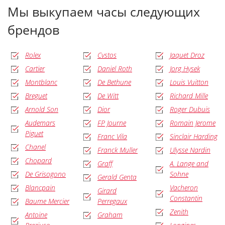
Мы выкупаем часы следующих
брендов
Rolex
Cvstos
Jaquet Droz
Cartier
Daniel Roth
Jorg Hysek
Montblanc
De Bethune
Louis Vuitton
Breguet
De Witt
Richard Mille
Arnold Son
Dior
Roger Dubuis
Audemars
FP Journe
Romain Jerome
Piguet
Franc Vila
Sinclair Harding
Chanel
Franck Muller
Ulysse Nardin
Chopard
Graff
A. Lange and
De Grisogono
Sohne
Gerald Genta
Blancpain
Vacheron
Girard
Constantin
Baume Mercier
Perregaux
Zenith
Antoine
Graham