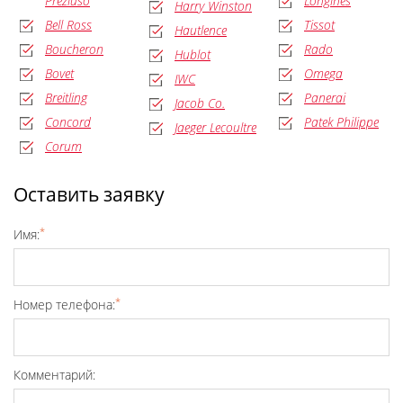
Preziuso
Longines
Harry Winston
Bell Ross
Tissot
Hautlence
Boucheron
Rado
Hublot
Bovet
Omega
IWC
Breitling
Panerai
Jacob Co.
Concord
Patek Philippe
Jaeger Lecoultre
Corum
Оставить заявку
*
Имя:
*
Номер телефона:
Комментарий: