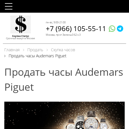
пн-вс, 9:00-21:00
+7 (966) 105-55-11
Москва, пр-кт Зеленый 62 к.3
Скупка Статус
Срочный выкуп в Москве
Главная
Продать
Скупка часов
Продать часы Audemars Piguet
Продать часы Audemars
Piguet