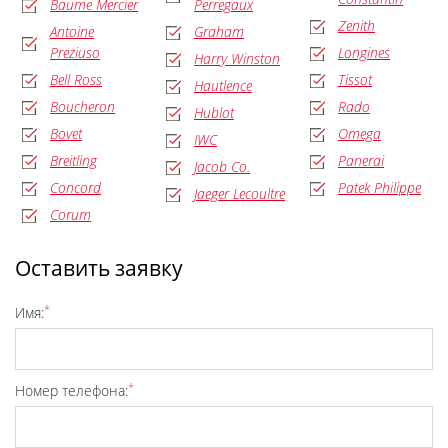
Baume Mercier
Perregaux
Zenith
Antoine
Graham
Preziuso
Longines
Harry Winston
Bell Ross
Tissot
Hautlence
Boucheron
Rado
Hublot
Bovet
Omega
IWC
Breitling
Panerai
Jacob Co.
Concord
Patek Philippe
Jaeger Lecoultre
Corum
Оставить заявку
*
Имя:
*
Номер телефона: