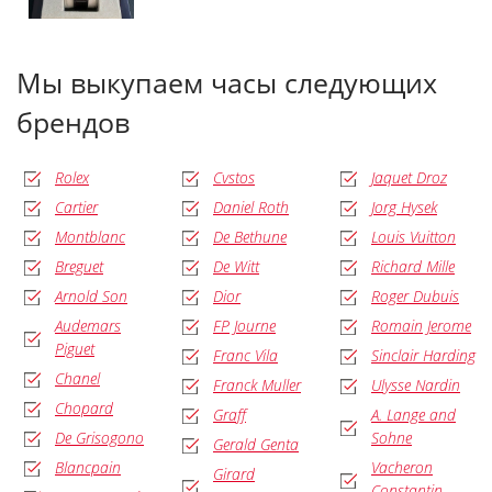
Мы выкупаем часы следующих
брендов
Rolex
Cvstos
Jaquet Droz
Cartier
Daniel Roth
Jorg Hysek
Montblanc
De Bethune
Louis Vuitton
Breguet
De Witt
Richard Mille
Arnold Son
Dior
Roger Dubuis
Audemars
FP Journe
Romain Jerome
Piguet
Franc Vila
Sinclair Harding
Chanel
Franck Muller
Ulysse Nardin
Chopard
Graff
A. Lange and
De Grisogono
Sohne
Gerald Genta
Blancpain
Vacheron
Girard
Constantin