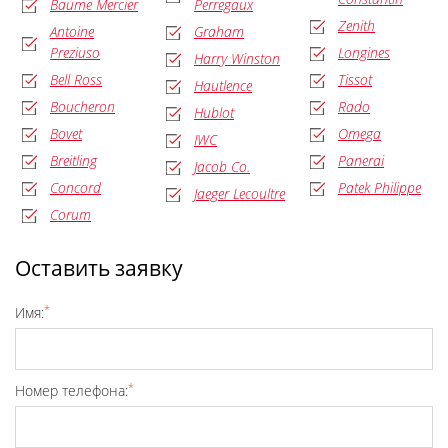
Baume Mercier
Perregaux
Zenith
Antoine
Graham
Preziuso
Longines
Harry Winston
Bell Ross
Tissot
Hautlence
Boucheron
Rado
Hublot
Bovet
Omega
IWC
Breitling
Panerai
Jacob Co.
Concord
Patek Philippe
Jaeger Lecoultre
Corum
Оставить заявку
*
Имя:
*
Номер телефона: