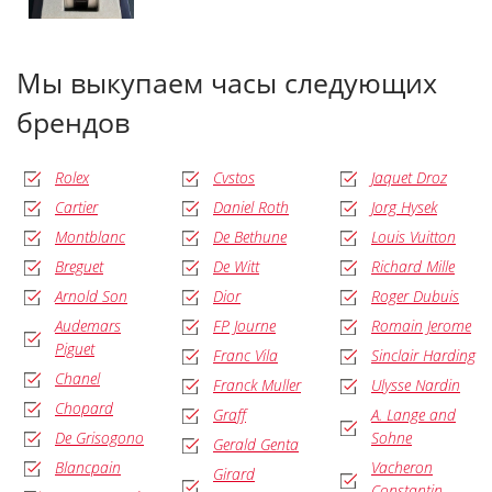
Мы выкупаем часы следующих
брендов
Rolex
Cvstos
Jaquet Droz
Cartier
Daniel Roth
Jorg Hysek
Montblanc
De Bethune
Louis Vuitton
Breguet
De Witt
Richard Mille
Arnold Son
Dior
Roger Dubuis
Audemars
FP Journe
Romain Jerome
Piguet
Franc Vila
Sinclair Harding
Chanel
Franck Muller
Ulysse Nardin
Chopard
Graff
A. Lange and
De Grisogono
Sohne
Gerald Genta
Blancpain
Vacheron
Girard
Constantin