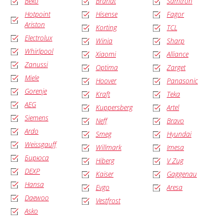
Beko
Brandt
Samtron
Hotpoint
Hisense
Fagor
Ariston
Korting
TCL
Electrolux
Winia
Sharp
Whirlpool
Xiaomi
Alliance
Zanussi
Optima
Zarget
Miele
Hoover
Panasonic
Gorenje
Kraft
Teka
AEG
Kuppersberg
Artel
Siemens
Neff
Bravo
Ardo
Smeg
Hyundai
Weissgauff
Willmark
Imesa
Бирюса
Hiberg
V Zug
DEXP
Kaiser
Gaggenau
Hansa
Evgo
Aresa
Daewoo
Vestfrost
Asko