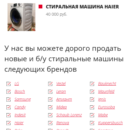
СТИРАЛЬНАЯ МАШИНА HAIER
40 000 руб.
У нас вы можете дорого продать
новые и б/у стиральные машины
следующих брендов
LG
Vestel
Bauknecht
Bosch
Leran
Maunfeld
Samsung
Атлант
Ignis
Candy
Midea
Eurosoba
Indesit
Schaub Lorenz
Mabe
Haier
Renova
Kuppersbusch