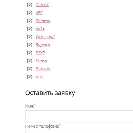
Gorenje
AEG
Siemens
Ardo
Weissgauff
Бирюса
DEXP
Hansa
Daewoo
Asko
Оставить заявку
*
Имя:
*
Номер телефона: