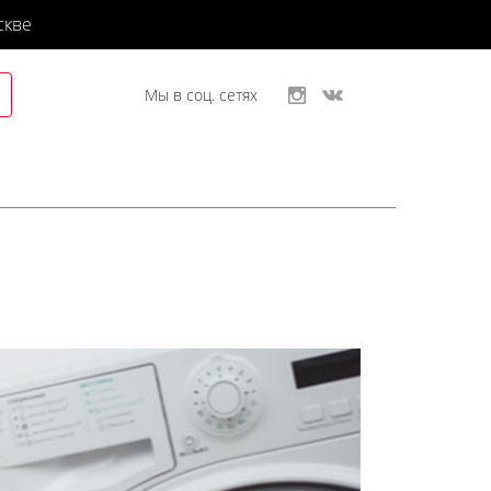
скве
Мы в соц. сетях