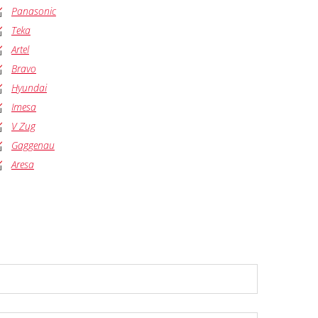
Panasonic
Teka
Artel
Bravo
Hyundai
Imesa
V Zug
Gaggenau
Aresa