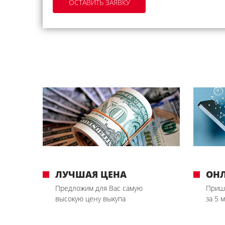
ЛУЧШАЯ ЦЕНА
ОН
Предложим для Вас самую
Приш
высокую цену выкупа
за 5 