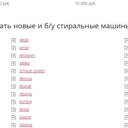
0 руб.
10 000 руб.
дать новые и б/у стиральные маши
Vestel
Leran
Атлант
Midea
Schaub Lorenz
Renova
Brandt
Hisense
Korting
Winia
Xiaomi
Optima