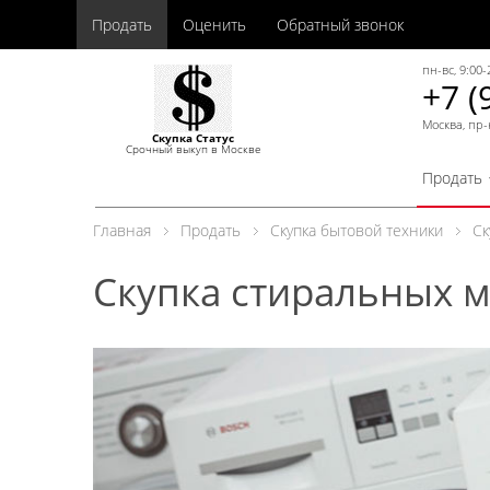
Продать
Оценить
Обратный звонок
пн-вс, 9:00-
+7 (
Москва, пр-
Скупка Статус
Срочный выкуп в Москве
Продать
Главная
Продать
Скупка бытовой техники
Ск
Скупка стиральных 